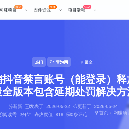
最火
固件
活动
网赚项目
固件资源
项目活动
热门
冒泡网
最全
销抖音禁言账号（能登录）释
最全版本包含延期处罚解决方
新新
发表于
2026-05-22
更新于
2026-05-24
首页
网赚项
阅读需
2分钟
热度值
818
0
条评论