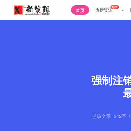
热榜
热榜资源
首页
强制注
该文章
242字