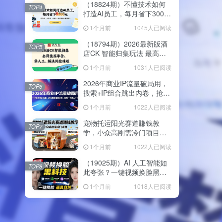
（18824期）不懂技术如何
TOP4
打造AI员工，每月省下3000
元，附闲鱼、小红书、电商3
1个月前
1045人已阅读
个真实案例+开源提示
（18794期）2026最新版酒
TOP5
店CK 智能归集玩法 最高单
价、零成本、零人工 操作、
1个月前
1031人已阅读
解决风控难题
2026年商业IP流量破局用，
TOP6
搜索+IP组合跳出内卷，抢占
精准流量红利，实现一分投
1个月前
1022人已阅读
入十分回报
宠物托运阳光赛道賺钱教
TOP7
学，小众高刚需冷门项目，
日均10单稳定盈利，单均利
1个月前
1022人已阅读
润200+
（19025期）AI 人工智能如
TOP8
此夸张？一键视频换脸黑科
技，纯本地离线运行，本地
1个月前
1018人已阅读
视频换脸娱乐工具， AI
FaceSwap