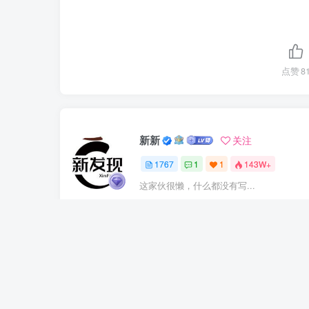
点赞
8
新新
关注
1767
1
1
143W+
这家伙很懒，什么都没有写...
上一篇
抖音56W粉博主的影视解说全套教学，从零起号到解锁
家收益，全流程变现实战课