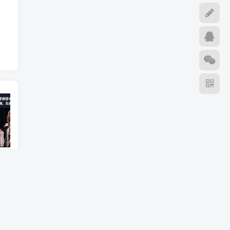
（18710期）AI音乐MV全流程：原创歌词+AI作曲+虚拟人设+对口型+剪映后期，五步打造虚拟歌手
（18824期）不懂技术如何打造AI员工，每月省下3000元，附闲鱼、小红书、电商3个真实案例+开源提示
（18794期）2026最新版酒店CK 智能归集玩法 最高单价、零成本、零人工 操作、解决风控难题
篇
视频
出单