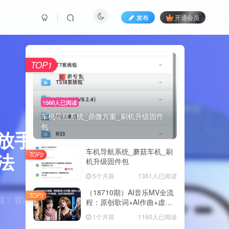
发布
开通会员
TOP1
1560人已阅读
车机导航系统_鼎微方案_刷机升级固件
包
放手机，
车机导航系统_蘑菇车机_刷
法
TOP2
机升级固件包
5个月前
1361人已阅读
（18710期）AI音乐MV全流
TOP3
目
冒泡网
正文
程：原创歌词+AI作曲+虚拟
人设+对口型+剪映后期，五
1个月前
1160人已阅读
步打造虚拟歌手