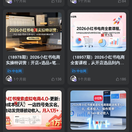
1个月前
1个月前
133
84
（18978期）2026小红书电商
（18957期）2026小红书电商
实操特训营：开店+选品+笔记
全套课程，从开店选品到内容
+工具+达人，从0到1系统掌握
运营售后风控，零基础一站式
中创网
中创网
全流程
学会变现
1个月前
1个月前
136
186