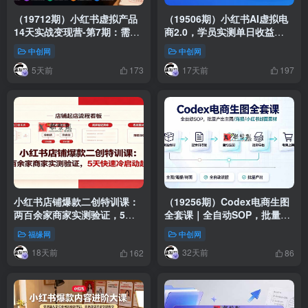
（19712期）小红书虚拟产品
（19506期）小红书AI虚拟电
14天实战变现营-第7期：需求
商2.0，学员实测单日收益
挖掘×AI+Skill原创×产品矩阵×
1800+，长尾搜索流量持续稳
中创网
中创网
内容笔记×一人公司进阶×全链
定出单
5天前
17天前
路
173
197
小红书店铺爆款二创特训课：
（19256期）Codex电商生图
两百余家商家实测验证，5天
全套课｜全自动SOP，批量产
快速冷启动起店
出主图/海报/小红书封面素材
福缘网
中创网
18天前
32天前
162
86