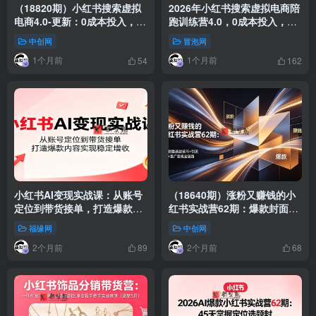
（18820期）小红书搜索虚拟
2026年小红书搜索虚拟电商陪
电商4.0-更新：0成本投入，一
跑训练营4.0，0成本投入，操
店四号免实名，自动发货赚被
作简单，月1w+被动收入（更
中创网
冒泡网
动收入，月入1万+
新）
1个月前
1个月前
54
162
小红书AI变现实战课：从账号
（18640期）涨粉又赚钱的小
定位到带货接单，打造爆款内
红书实战营62期：爆款封面选
容实现稳定增收
题技巧+引流开店+接广变现全
福缘网
中创网
链路
2个月前
2个月前
89
68