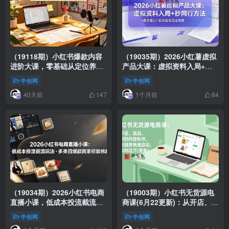
（19118期）小红书爆款内容
（19035期）2026小红薯虚拟
进阶大课，零基础从定位养号
产品大课：虚拟资料入局+抄
到爆款笔记，直播开店完整变
同行方法+图文笔记+低风险引
中创网
中创网
现教学
流全攻略
40天前
1个月前
147
84
（19034期）2026小红书电商
（19003期）小红书无货源电
直播小课，低成本投流截流玩
商课(6月22更新)：从开店、选
法，多类目爆款商家经验完整
品、上架到内容制作，无需囤
中创网
中创网
拆解教学
货快速启动，月盈利过万