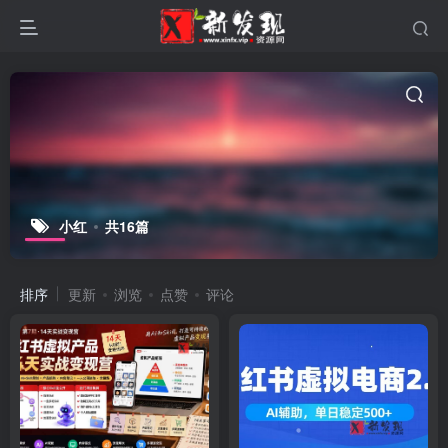
小红
共16篇
排序
更新
浏览
点赞
评论