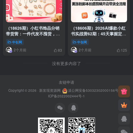
（18626期）小红书饰品分销
（18606期）2026AI爆款小红
带货营：一件代发不囤货，从
书实战营62期：45天掌握定位
选品到出单全程手把手实战教
选题封面涨粉脚本拍摄剪辑开
中创网
中创网
学（更新5月）
店带货全流程
2个月前
2个月前
83
125
没有更多内容了
友链申请
Copyright © 2026 ·
新发现资源网
滇公网安备53032302000156号
滇
ICP备2022002444号-1