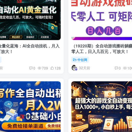
黄金量化蓝海：AI全自动挂机，月入
（19220期）全自动游戏搬砖躺
可放大！
零人工，日入几百元，可放大！
中创网
前
32天前
0
709
128
0
10