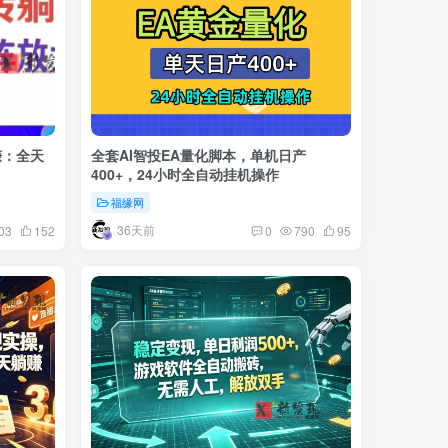
赚：全天
全套AI智投EA量化脚本，单机日产
400+，24小时全自动挂机操作
福缘网
36天前
03
152
0
790
95