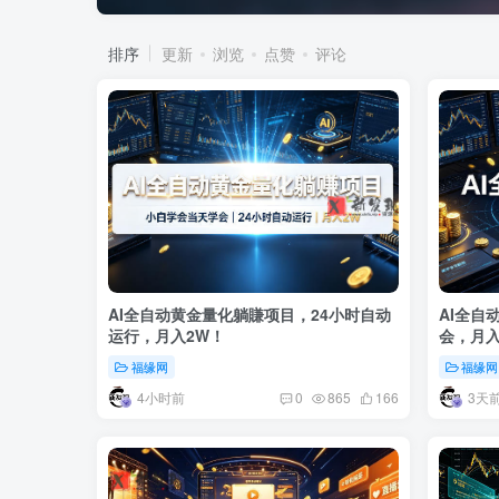
排序
更新
浏览
点赞
评论
AI全自动黄金量化躺賺项目，24小时自动
AI全自
运行，月入2W！
会，月入
福缘网
福缘网
4小时前
3天
0
865
166