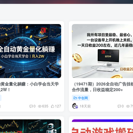
动黄金量化躺赚：小白学会当天学
（19471期）2026全自动广告
2W！
合作流量，日收益稳定200+
中创网
前
18天前
0
635
127
0
7