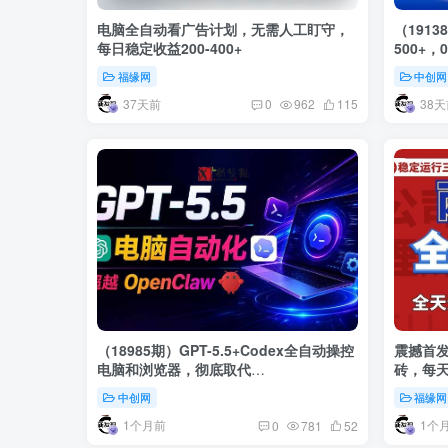
电脑全自动看广告计划，无需人工盯守，
（191
每日稳定收益200-400+
500+
道
福缘网
中创网
37天前
38天
0
962
115
（18985期）GPT-5.5+Codex全自动操控
震撼首
电脑和浏览器，彻底取代
砖，每
OpenClaw+Hermes完成复杂任务
中创网
福缘网
1个月前
1个
0
781
52