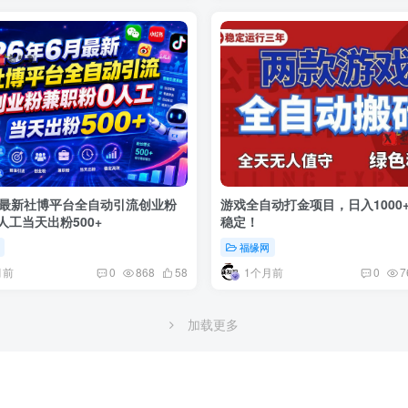
月最新社博平台全自动引流创业粉
游戏全自动打金项目，日入1000
人工当天出粉500+
稳定！
福缘网
月前
1个月前
0
868
58
0
7
加载更多