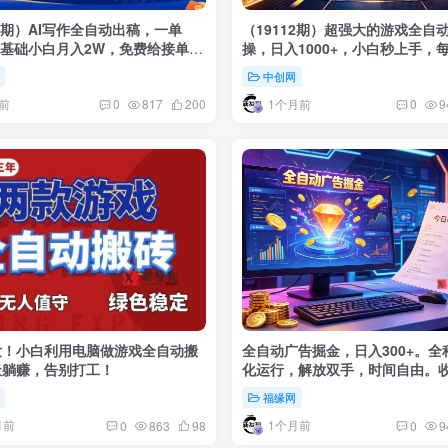
38期）AI写作全自动出稿，一单
（19112期）超强大的游戏全自
，0基础小白月入2W，免费给接单渠
操，日入1000+，小白秒上手，
赚！
中创网
前
1个月前
0
817
200
0
9
发！小白利用电脑做游戏全自动搬
全自动广告掘金，日入300+。全
天躺赚，告别打工！
化运行，解放双手，时间自由。
福缘网
月前
1个月前
0
863
98
0
9