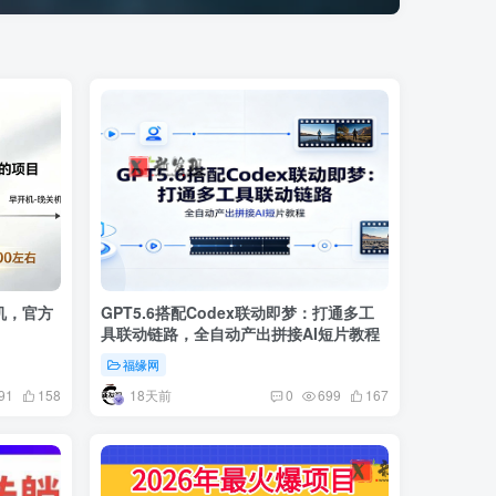
挂机，官方
GPT5.6搭配Codex联动即梦：打通多工
具联动链路，全自动产出拼接AI短片教程
福缘网
18天前
91
158
0
699
167