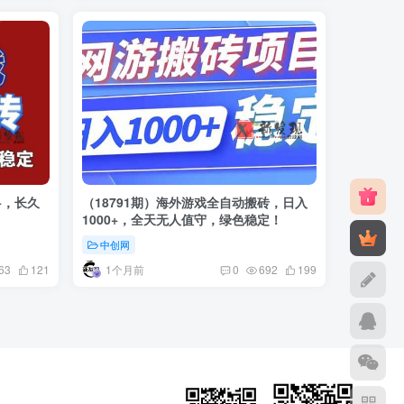
+，长久
（18791期）海外游戏全自动搬砖，日入
1000+，全天无人值守，绿色稳定！
中创网
1个月前
63
121
0
692
199