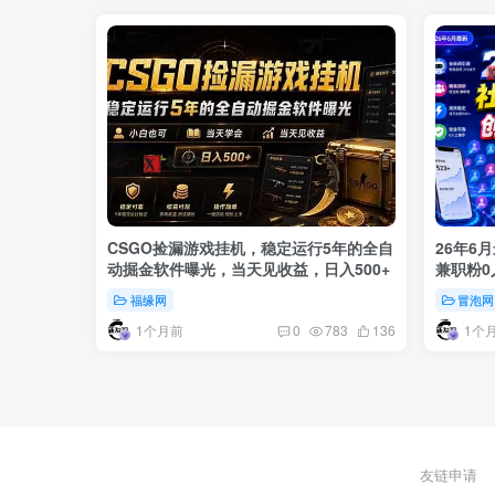
CSGO捡漏游戏挂机，稳定运行5年的全自
26年6
动掘金软件曝光，当天见收益，日入500+
兼职粉0
福缘网
冒泡网
1个月前
1个
0
783
136
友链申请