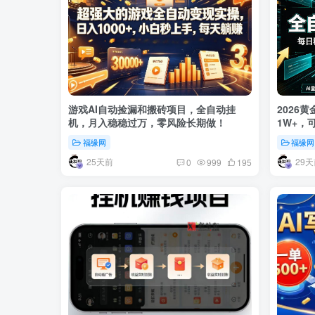
游戏AI自动捡漏和搬砖项目，全自动挂
2026
机，月入稳稳过万，零风险长期做！
1W+，
福缘网
福缘网
25天前
29天
0
999
195