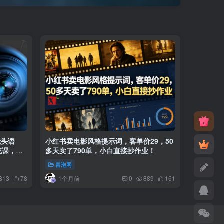
镜头语
小红书卖电影风格提示词，客单价29，50
统课，从
多天卖了790单，小白直接抄作业！
冒泡网
1个月前
813
78
0
889
161