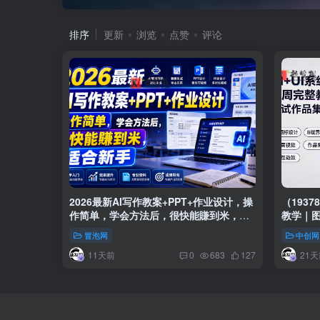
排序
更新
浏览
点赞
评论
2026最新AI写作教案+PPT+作业设计，操
（193
作简单，学会方法后，很快能賺到米，适
教学｜图
合新手
动效全
冒泡网
中创网
11天前
21天
0
683
127