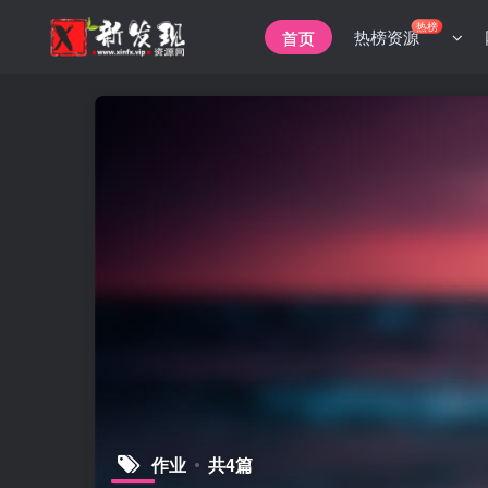
热榜
热榜资源
首页
作业
共4篇