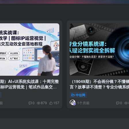
78期）AI+UI系统实战课：十周完整
（19049期）不会画分镜？不懂
标IP运营视觉｜笔试作品集交互
言？故事讲不清楚？专业分镜系
套落地教程
理论到实战全拆解！
中创网
前
1个月前
0
879
157
0