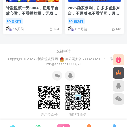
转发视频一天300+，正规平台
2026独家暴利，拼多多虚拟AI
放心做，不看播放量，无粉丝
店，不用引流不看学历，月稳
要求，随时随地賺收益
2W+，直接闭眼收米
冒泡网
福缘网
15天前
2个月前
154
148
友链申请
Copyright © 2026 ·
新发现资源网
滇公网安备53032302000156号
滇
ICP备2022002444号-1
关注公众号
扫码加微信