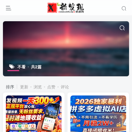
不看
共2篇
排序
更新
浏览
点赞
评论