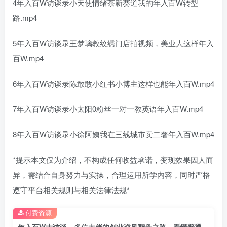
4年入百W访谈录小天使情绪茶新赛道我的年入百W转型
路.mp4
5年入百W访谈录王梦璃教纹绣门店拍视频，美业人这样年入
百W.mp4
6年入百W访谈录陈敢敢小红书小博主这样也能年入百W.mp4
7年入百W访谈录小太阳0粉丝一对一教英语年入百W.mp4
8年入百W访谈录小徐阿姨我在三线城市卖二奢年入百W.mp4
*提示本文仅为介绍，不构成任何收益承诺，变现效果因人而
异，需结合自身努力与实操，合理运用所学内容，同时严格
遵守平台相关规则与相关法律法规*
付费资源
年入百W大访谈，多位大佬的创业逆风翻盘之路，看懂普通人逆袭的底层逻辑，找寻属于自己的创业方向