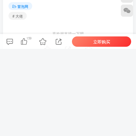
冒泡网
# 大佬
喜欢就支持一下吧
159
立即购买
点赞
159
分享
收藏
新新
关注
1750
1
1
142W+
这家伙很懒，什么都没有写...