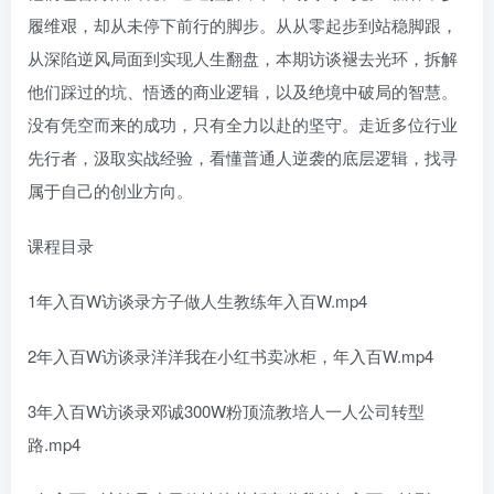
履维艰，却从未停下前行的脚步。从从零起步到站稳脚跟，
从深陷逆风局面到实现人生翻盘，本期访谈褪去光环，拆解
他们踩过的坑、悟透的商业逻辑，以及绝境中破局的智慧。
没有凭空而来的成功，只有全力以赴的坚守。走近多位行业
先行者，汲取实战经验，看懂普通人逆袭的底层逻辑，找寻
属于自己的创业方向。
课程目录
1年入百W访谈录方子做人生教练年入百W.mp4
2年入百W访谈录洋洋我在小红书卖冰柜，年入百W.mp4
3年入百W访谈录邓诚300W粉顶流教培人一人公司转型
路.mp4