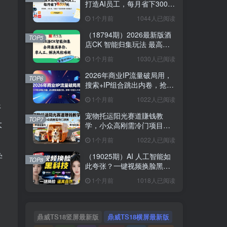
打造AI员工，每月省下3000
元，附闲鱼、小红书、电商3
1个月前
1044人已阅读
个真实案例+开源提示
（18794期）2026最新版酒
TOP5
店CK 智能归集玩法 最高单
价、零成本、零人工 操作、
1个月前
1030人已阅读
解决风控难题
2026年商业IP流量破局用，
TOP6
搜索+IP组合跳出内卷，抢占
精准流量红利，实现一分投
1个月前
1022人已阅读
入十分回报
开
宠物托运阳光赛道賺钱教
TOP7
大
学，小众高刚需冷门项目，
日均10单稳定盈利，单均利
1个月前
1022人已阅读
润200+
学
（19025期）AI 人工智能如
TOP8
此夸张？一键视频换脸黑科
技，纯本地离线运行，本地
1个月前
1018人已阅读
视频换脸娱乐工具， AI
FaceSwap
鼎威TS18竖屏最新版
鼎威TS18横屏最新版