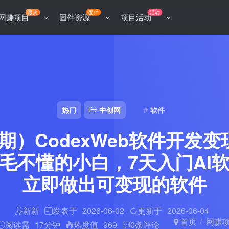
最火
固件
活动
网赚项目
固件资源
项目活动
热门
中创网
软件
9期）CodexWeb软件开发变
毛不懂的小白，7天入门AI
立即做出可变现的软件
新新
发表于
2026-06-02
更新于
2026-06-04
首页
网赚
阅读需
17分钟
热度值
969
0
条评论