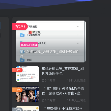
TOP1
1540人已阅读
车机导航系统_鼎微方案_刷机升级固件
包
车机导航系统_蘑菇车机_刷
TOP2
机升级固件包
5个月前
1341人已阅读
（18710期）AI音乐MV全流
TOP3
程：原创歌词+AI作曲+虚拟
人设+对口型+剪映后期，五
1个月前
1158人已阅读
步打造虚拟歌手
（18824期）不懂技术如何
TOP4