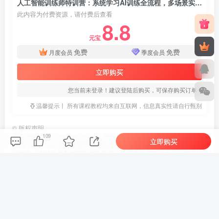
人工智能训练师特训营：系统学习AI训练全流程，多场景实操演练打造专业从业能力
此内容为付费资源，请付费后查看
8.8
元宝
免费
免费
月度会员
季度会员
立即购买
您当前未登录！建议登陆后购买，可保存购买订单
温馨提示丨 所有课程教程均来自互联网，信息真实性请自行甄别
©
版权声明
免责声明 本站提供的一切软件、教程和内容信息仅限用于学习和研究
109
立即购买
目的；不得将上述内容用于商业或者非法用途，否则，一切后果请用
户自负。本站信息来自网络收集整理，版权争议与本站无关。您必须
在下载后的24个小时之内，从您的电脑或手机中彻底删除上述内容。
如果您喜欢该程序和内容，请支持正版，购买注册，得到更好的正版
服务。我们非常重视版权问题，如有侵权请邮件与我们联系处理。敬
请谅解！
THE END