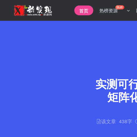
热榜
热榜资源
首页
实测可
矩阵
该文章
438字