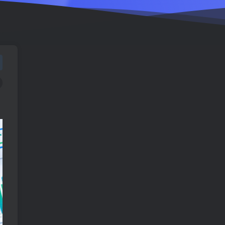
TOP1
1547人已阅读
车机导航系统_鼎微方案_刷机升级固件
包
车机导航系统_蘑菇车机_刷
TOP2
机升级固件包
5个月前
1349人已阅读
（18710期）AI音乐MV全流
TOP3
程：原创歌词+AI作曲+虚拟
人设+对口型+剪映后期，五
1个月前
1160人已阅读
步打造虚拟歌手