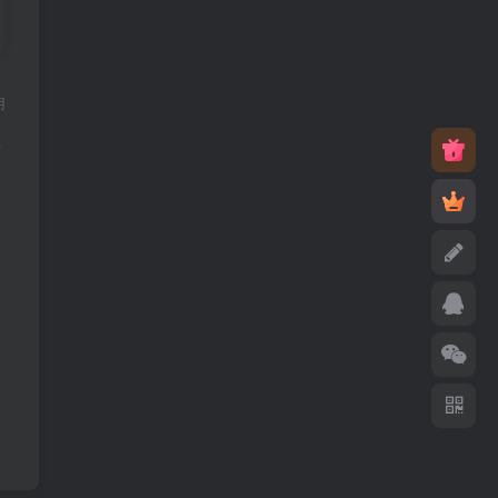
用
。
敬