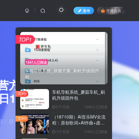
发布
开通会员
TOP1
1547人已阅读
车机导航系统_鼎微方案_刷机升级固件
包
营方案，
车机导航系统_蘑菇车机_刷
1K+
TOP2
机升级固件包
5个月前
1349人已阅读
（18710期）AI音乐MV全流
TOP3
目
冒泡网
正文
程：原创歌词+AI作曲+虚拟
人设+对口型+剪映后期，五
1个月前
1160人已阅读
步打造虚拟歌手