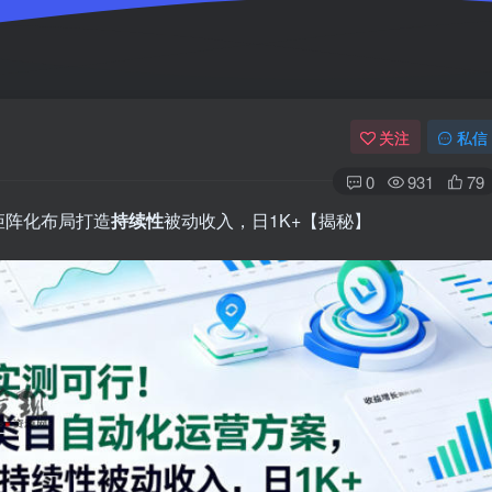
关注
私信
0
931
79
矩阵化布局打造
持续性
被动收入，日1K+【揭秘】