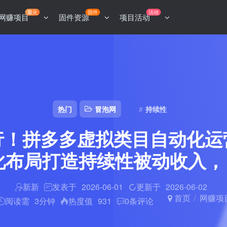
最火
固件
活动
网赚项目
固件资源
项目活动
热门
冒泡网
持续性
行！拼多多虚拟类目自动化运
化布局打造持续性被动收入，日
新新
发表于
2026-06-01
更新于
2026-06-02
首页
网赚项
阅读需
3分钟
热度值
931
0
条评论