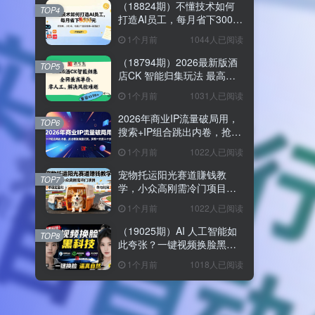
（18824期）不懂技术如何
TOP4
打造AI员工，每月省下3000
元，附闲鱼、小红书、电商3
1个月前
1044人已阅读
个真实案例+开源提示
（18794期）2026最新版酒
TOP5
店CK 智能归集玩法 最高单
价、零成本、零人工 操作、
1个月前
1031人已阅读
解决风控难题
2026年商业IP流量破局用，
TOP6
搜索+IP组合跳出内卷，抢占
精准流量红利，实现一分投
1个月前
1022人已阅读
入十分回报
宠物托运阳光赛道賺钱教
TOP7
学，小众高刚需冷门项目，
日均10单稳定盈利，单均利
1个月前
1022人已阅读
润200+
（19025期）AI 人工智能如
TOP8
此夸张？一键视频换脸黑科
技，纯本地离线运行，本地
1个月前
1018人已阅读
视频换脸娱乐工具， AI
FaceSwap