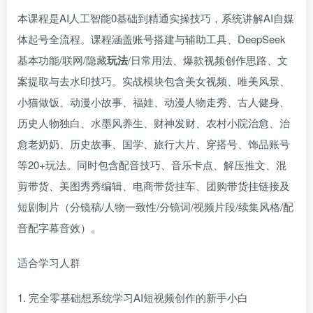
本课程是AI人工智能0基础到精通实操技巧，系统讲解AI自媒
体起号全流程。课程涵盖账号搭建与辅助工具、DeepSeek
基本功能/联网/隐藏
玩法
/日常用法、爆款视频创作思路、文
案提取与去水印技巧。实战模块包含美女视频、唯美风景、
小猫做饭、动漫小故事、福娃、动漫人物走秀、古人健身、
历史人物独白、水墨风养生、财神发财、农村小院治愈、治
愈老奶奶、历史故事、国学、旅行大片、穿搭号、饰品账号
等20+玩法。同时包含配音技巧、音乐卡点、解压推文、混
剪带货、美图秀秀编辑、电商带货挂车、团购带货挂链接及
短剧制片（分镜稿/人物一致性/分镜词/视频片段/续集风格/配
音配字幕音效）。
适合学习人群
1. 完全零基础想系统学习AI短视频创作的新手小白