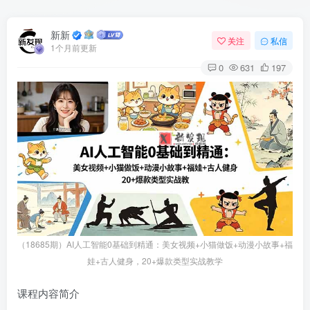
新新
关注
私信
1个月前更新
0
631
197
（18685期）AI人工智能0基础到精通：美女视频+小猫做饭+动漫小故事+福
娃+古人健身，20+爆款类型实战教学
课程内容简介