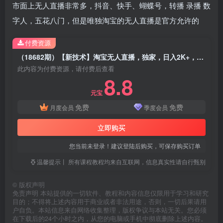
市面上无人直播非常多，抖音、快手、蝴蝶号，转播 录播 数
字人，五花八门，但是唯独淘宝的无人直播是官方允许的
付费资源
（18682期）【新技术】淘宝无人直播，独家，日入2K+，无封号，可矩阵，长期稳定
此内容为付费资源，请付费后查看
8.8
元宝
免费
免费
月度会员
季度会员
立即购买
您当前未登录！建议登陆后购买，可保存购买订单
温馨提示丨 所有课程教程均来自互联网，信息真实性请自行甄别
©
版权声明
免责声明 本站提供的一切软件、教程和内容信息仅限用于学习和研究
目的；不得将上述内容用于商业或者非法用途，否则，一切后果请用
户自负。本站信息来自网络收集整理，版权争议与本站无关。您必须
在下载后的24个小时之内，从您的电脑或手机中彻底删除上述内容。