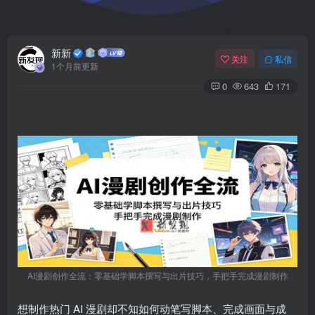
新新
关注
私信
1个月前更新
0
643
171
AI漫剧创作全流：零基础学脚本撰写与出片技巧，手把手完成漫剧制作
想制作热门 AI 漫剧却不知如何动笔写脚本、完成画面与成