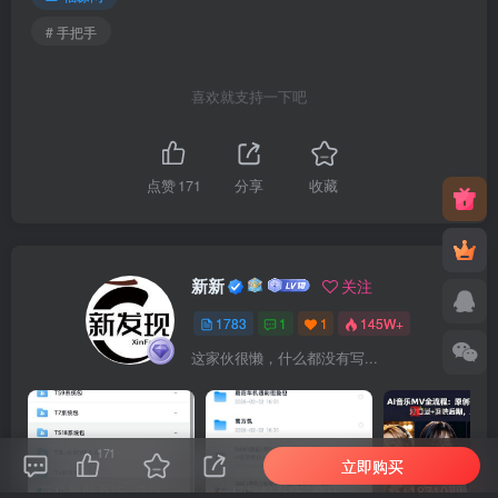
# 手把手
喜欢就支持一下吧
点赞
171
分享
收藏
新新
关注
1783
1
1
145W+
这家伙很懒，什么都没有写...
171
立即购买
车机导航系统_鼎微方案_刷机升级固件包
车机导航系统_蘑菇车机_刷机升级固件包