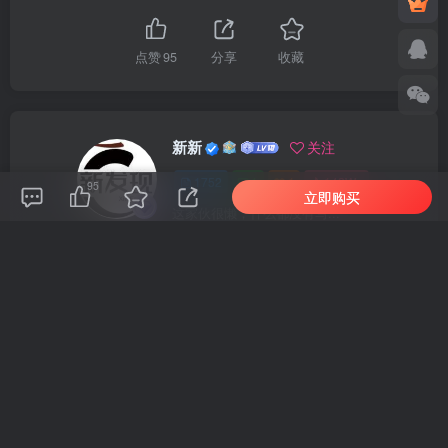
点赞
95
分享
收藏
新新
关注
1752
1
1
142W+
95
立即购买
这家伙很懒，什么都没有写...
车机导航系统_鼎微方案_刷机升级固件包
车机导航系统_蘑菇车机_刷机升级固件包
上一篇
下一篇
0基础到AI高手第3期全能实
AI带货成长系统实战课，AI