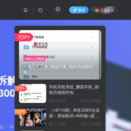
发布
开通会员
TOP1
1539人已阅读
车机导航系统_鼎微方案_刷机升级固件
包
》拆解课：
车机导航系统_蘑菇车机_刷
000元国
TOP2
机升级固件包
5个月前
1340人已阅读
（18710期）AI音乐MV全流
TOP3
程：原创歌词+AI作曲+虚拟
人设+对口型+剪映后期，五
1个月前
1158人已阅读
目
中创网
正文
步打造虚拟歌手