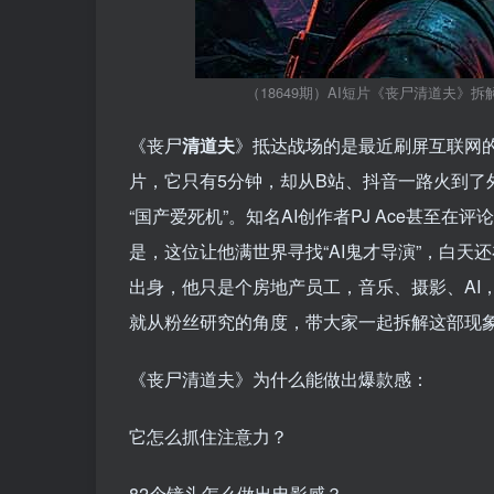
（18649期）AI短片《丧尸清道夫》拆
《丧尸
清道夫
》抵达战场的是最近刷屏互联网的
片，它只有5分钟，却从B站、抖音一路火到了
“国产爱死机”。知名AI创作者PJ Ace甚至
是，这位让他满世界寻找“AI鬼才导演”，白天还
出身，他只是个房地产员工，音乐、摄影、AI
就从粉丝研究的角度，带大家一起拆解这部现
《丧尸清道夫》为什么能做出爆款感：
它怎么抓住注意力？
82个镜头怎么做出电影感？