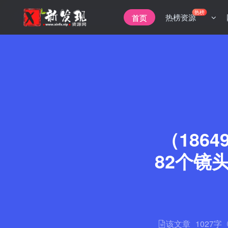
热榜
热榜资源
首页
（186
82个镜
该文章
1027字