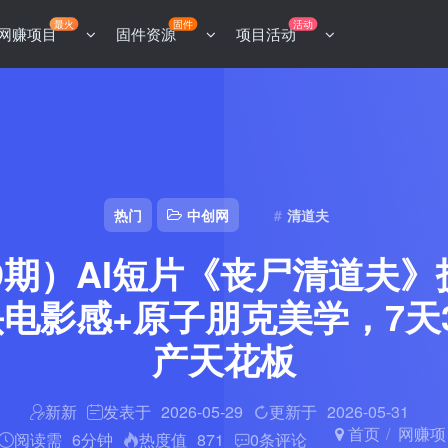
最火
固件
活动
网赚项目
固件资源
项目活动
热门
中创网
清道夫
49期）AI短片《丧尸清道夫
头电影感+原子朋克美学，7天3
产天花板
新新
发表于
2026-05-29
更新于
2026-05-31
首页
网赚项
阅读需
6分钟
热度值
871
0
条评论