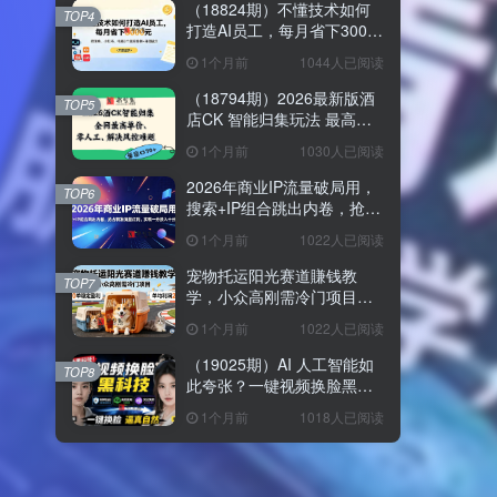
（18824期）不懂技术如何
TOP4
打造AI员工，每月省下3000
元，附闲鱼、小红书、电商3
1个月前
1044人已阅读
个真实案例+开源提示
（18794期）2026最新版酒
TOP5
店CK 智能归集玩法 最高单
价、零成本、零人工 操作、
1个月前
1030人已阅读
解决风控难题
2026年商业IP流量破局用，
TOP6
搜索+IP组合跳出内卷，抢占
精准流量红利，实现一分投
1个月前
1022人已阅读
入十分回报
宠物托运阳光赛道賺钱教
TOP7
学，小众高刚需冷门项目，
日均10单稳定盈利，单均利
1个月前
1022人已阅读
润200+
（19025期）AI 人工智能如
TOP8
此夸张？一键视频换脸黑科
技，纯本地离线运行，本地
1个月前
1018人已阅读
视频换脸娱乐工具， AI
FaceSwap