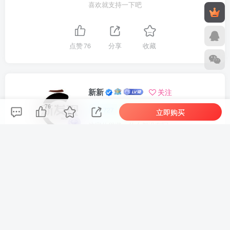
喜欢就支持一下吧
点赞
76
分享
收藏
新新
关注
76
1727
1
1
140W+
立即购买
这家伙很懒，什么都没有写...
车机导航系统_鼎微方案_刷机升级固件包
车机导航系统_蘑菇车机_刷机升级固件包
上一篇
下一篇