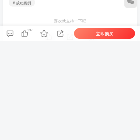
# 成功案例
喜欢就支持一下吧
192
立即购买
点赞
192
分享
收藏
新新
关注
1767
1
1
143W+
这家伙很懒，什么都没有写...
车机导航系统_鼎微方案_刷机升级固件包
车机导航系统_蘑菇车机_刷机升级固件包