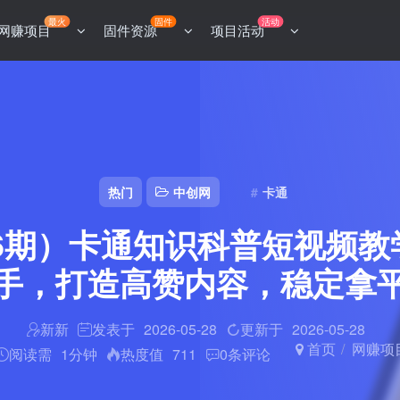
最火
固件
活动
网赚项目
固件资源
项目活动
热门
中创网
卡通
36期）卡通知识科普短视频
手，打造高赞内容，稳定拿
新新
发表于
2026-05-28
更新于
2026-05-28
首页
网赚项
阅读需
1分钟
热度值
711
0
条评论