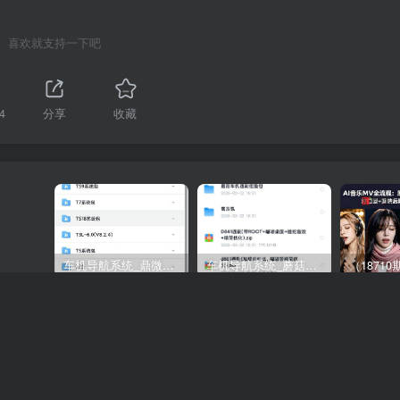
喜欢就支持一下吧
4
分享
收藏
车机导航系统_鼎微方案_刷机升级固件包
车机导航系统_蘑菇车机_刷机升级固件包
下一
音全流
（18637期）抖音11w博主王者荣耀解说课：零基础学文
音剪辑，解锁伙伴计划，日入