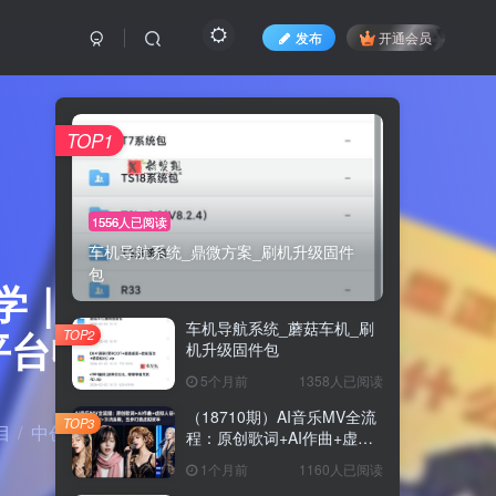
发布
开通会员
TOP1
1556人已阅读
车机导航系统_鼎微方案_刷机升级固件
包
教学｜小白
车机导航系统_蘑菇车机_刷
平台收益
TOP2
机升级固件包
5个月前
1358人已阅读
（18710期）AI音乐MV全流
TOP3
目
中创网
正文
程：原创歌词+AI作曲+虚拟
人设+对口型+剪映后期，五
1个月前
1160人已阅读
步打造虚拟歌手