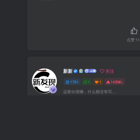
点赞
11
新新
关注
1761
1
1
143W+
这家伙很懒，什么都没有写...
上一篇
（18621期）2026全新蓝海AIGC漫剧课：人设分镜配
程，快速入局高变现赛道