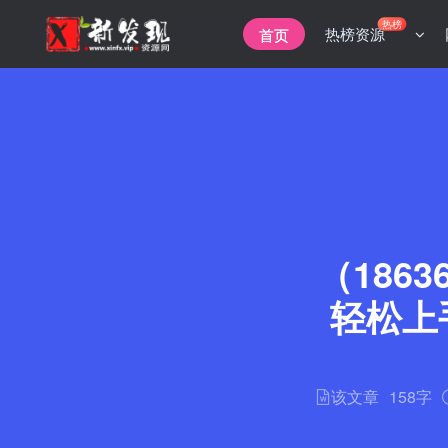
热榜
热榜资源
首页
（186
轻松上
该文章
158字