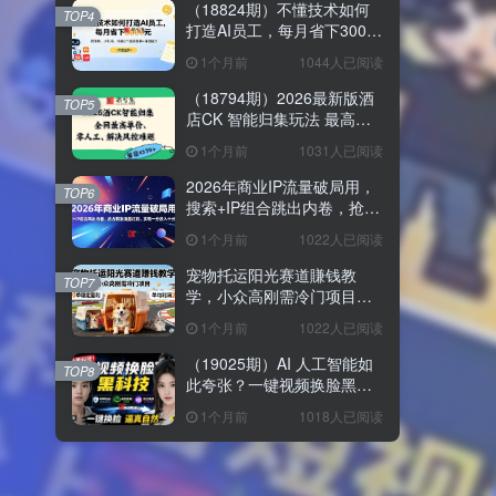
（18824期）不懂技术如何
TOP4
打造AI员工，每月省下3000
元，附闲鱼、小红书、电商3
1个月前
1044人已阅读
个真实案例+开源提示
（18794期）2026最新版酒
TOP5
店CK 智能归集玩法 最高单
价、零成本、零人工 操作、
1个月前
1031人已阅读
解决风控难题
2026年商业IP流量破局用，
TOP6
搜索+IP组合跳出内卷，抢占
精准流量红利，实现一分投
1个月前
1022人已阅读
入十分回报
宠物托运阳光赛道賺钱教
TOP7
学，小众高刚需冷门项目，
日均10单稳定盈利，单均利
1个月前
1022人已阅读
润200+
（19025期）AI 人工智能如
TOP8
此夸张？一键视频换脸黑科
技，纯本地离线运行，本地
1个月前
1018人已阅读
视频换脸娱乐工具， AI
FaceSwap