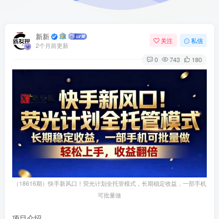
新新
关注
私信
2个月前更新
0
743
180
（18616期）快手新风口！荧光计划全托管模式，长期稳定收益，一部手机
可批量做
项目介绍