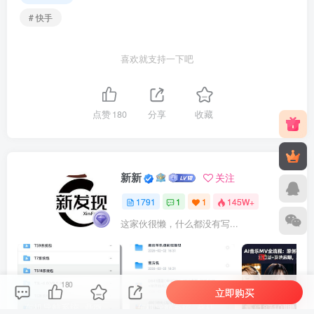
# 快手
喜欢就支持一下吧
点赞
180
分享
收藏
新新
关注
1791
1
1
145W+
这家伙很懒，什么都没有写...
180
立即购买
车机导航系统_鼎微方案_刷机升级固件包
车机导航系统_蘑菇车机_刷机升级固件包