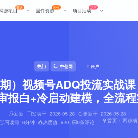
最火
固件
活动
网赚项目
固件资源
项目活动
热门
中创网
账户
23期）视频号ADQ投流实战
审报白+冷启动建模，全流
新新
发表于
2026-05-28
更新于
2026-05-28
首页
网赚项
阅读需
6分钟
热度值
920
0
条评论