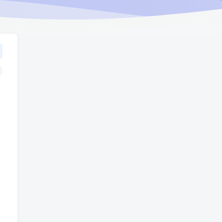
TOP1
1539人已阅读
车机导航系统_鼎微方案_刷机升级固件
包
车机导航系统_蘑菇车机_刷
TOP2
机升级固件包
5个月前
1340人已阅读
（18710期）AI音乐MV全流
TOP3
程：原创歌词+AI作曲+虚拟
人设+对口型+剪映后期，五
1个月前
1158人已阅读
步打造虚拟歌手
（18824期）不懂技术如何
TOP4