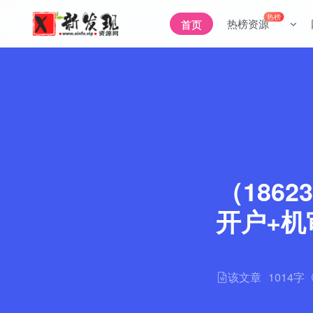
热榜
热榜资源
首页
（186
开户+机
该文章
1014字