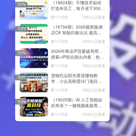
（18824期）不懂技术如何
TOP4
打造AI员工，每月省下3000
元，附闲鱼、小红书、电商3
1个月前
1044人已阅读
个真实案例+开源提示
（18794期）2026最新版酒
TOP5
店CK 智能归集玩法 最高单
价、零成本、零人工 操作、
1个月前
1030人已阅读
解决风控难题
2026年商业IP流量破局用，
TOP6
搜索+IP组合跳出内卷，抢占
精准流量红利，实现一分投
1个月前
1022人已阅读
入十分回报
宠物托运阳光赛道賺钱教
TOP7
学，小众高刚需冷门项目，
日均10单稳定盈利，单均利
1个月前
1022人已阅读
润200+
（19025期）AI 人工智能如
TOP8
此夸张？一键视频换脸黑科
技，纯本地离线运行，本地
1个月前
1018人已阅读
视频换脸娱乐工具， AI
FaceSwap