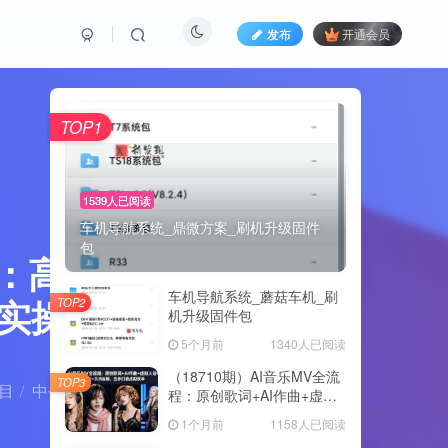
发布
开通会员
TOP1
1539人已阅读
车机导航系统_鼎微方案_刷机升级固件
包
课：高返点
车机导航系统_蘑菇车机_刷
程实操拆解
TOP2
机升级固件包
5个月前
1340人已阅读
（18710期）AI音乐MV全流
TOP3
目
中创网
正文
程：原创歌词+AI作曲+虚拟
人设+对口型+剪映后期，五
1个月前
1158人已阅读
步打造虚拟歌手