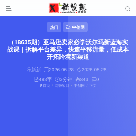
热门
中创网
（18635期）亚马逊卖家必学沃尔玛新蓝海实
战课｜拆解平台差异，快速平移流量，低成本
开拓跨境新渠道
新新
2026-05-28
2026-05-28
483字
3分钟
843
0
首页
网赚项目
中创网
正文