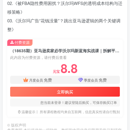
02.《被FBA隐性费用困扰？沃尔玛WFS的透明成本结构与迁
移策略》
03.《沃尔玛广告“花钱没量”？跳出亚马逊逻辑的两个关键调
整》
付费资源
（18635期）亚马逊卖家必学沃尔玛新蓝海实战课｜拆解平台差异，快速平移流量，低成本开拓跨境新渠道
此内容为付费资源，请付费后查看
8.8
元宝
免费
免费
月度会员
季度会员
立即购买
您当前未登录！建议登陆后购买，可保存购买订单
温馨提示丨 所有课程教程均来自互联网，信息真实性请自行甄别
©
版权声明
免责声明 本站提供的一切软件、教程和内容信息仅限用于学习和研究