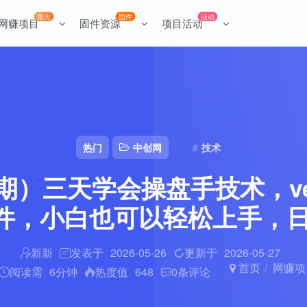
最火
固件
活动
网赚项目
固件资源
项目活动
热门
中创网
技术
13期）三天学会操盘手技术，ve
件，小白也可以轻松上手，日入
新新
发表于
2026-05-26
更新于
2026-05-27
首页
网赚项
阅读需
6分钟
热度值
648
0
条评论