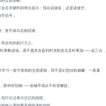
%的交易策略。
它会在关键时刻弹出提示：现在该做多，还是该做空。
做空信号；
。
测，更不搞马后炮回测。
，而在你的执行力上。
现时果断进场，愿不愿意在盈利时克制贪念及时离场——这三点，
来学习一套可复制的交易逻辑，而不是幻想挂机躺赚、一夜暴
了，那劝你别碰——金融市场从不欢迎赌徒。
，也打出过单日过亿的战绩。
道的核心逻辑掰开揉碎讲给你听。