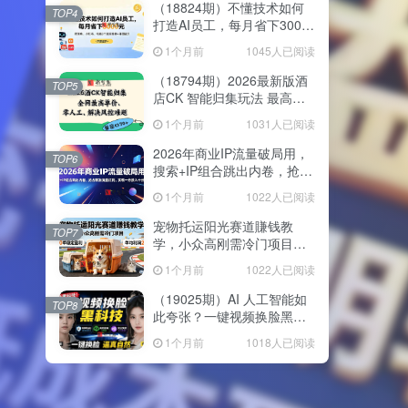
（18824期）不懂技术如何
TOP4
打造AI员工，每月省下3000
元，附闲鱼、小红书、电商3
1个月前
1045人已阅读
个真实案例+开源提示
（18794期）2026最新版酒
TOP5
店CK 智能归集玩法 最高单
价、零成本、零人工 操作、
1个月前
1031人已阅读
解决风控难题
2026年商业IP流量破局用，
TOP6
搜索+IP组合跳出内卷，抢占
精准流量红利，实现一分投
1个月前
1022人已阅读
入十分回报
宠物托运阳光赛道賺钱教
TOP7
学，小众高刚需冷门项目，
日均10单稳定盈利，单均利
1个月前
1022人已阅读
润200+
（19025期）AI 人工智能如
TOP8
此夸张？一键视频换脸黑科
技，纯本地离线运行，本地
1个月前
1018人已阅读
视频换脸娱乐工具， AI
FaceSwap