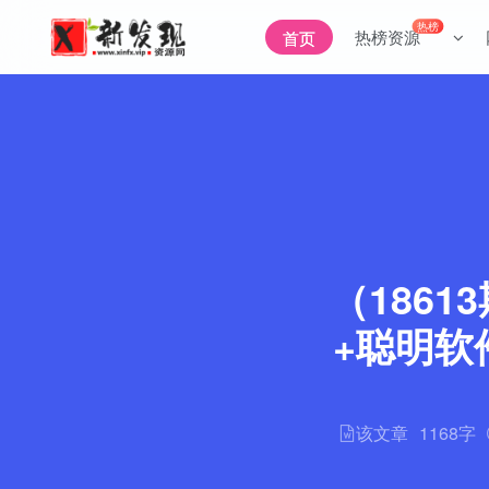
热榜
热榜资源
首页
（186
+聪明软
该文章
1168字