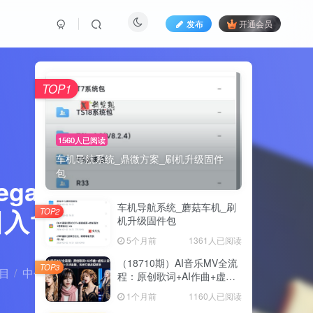
发布
开通会员
TOP1
1560人已阅读
车机导航系统_鼎微方案_刷机升级固件
包
gas技术
车机导航系统_蘑菇车机_刷
1000+
TOP2
机升级固件包
5个月前
1361人已阅读
（18710期）AI音乐MV全流
TOP3
目
中创网
正文
程：原创歌词+AI作曲+虚拟
人设+对口型+剪映后期，五
1个月前
1160人已阅读
步打造虚拟歌手