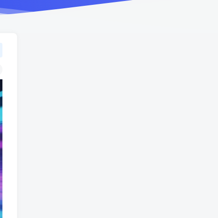
TOP1
1560人已阅读
车机导航系统_鼎微方案_刷机升级固件
包
车机导航系统_蘑菇车机_刷
TOP2
机升级固件包
5个月前
1361人已阅读
（18710期）AI音乐MV全流
TOP3
程：原创歌词+AI作曲+虚拟
人设+对口型+剪映后期，五
1个月前
1160人已阅读
步打造虚拟歌手
（18824期）不懂技术如何
TOP4