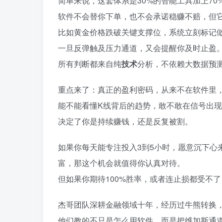
简单来说，这套体系是30%的智能工具加上70
软件不会替你下单，也不会承诺稳赚不赔，但
比如黄金价格跌破关键支撑位，系统立刻标记
一旦反弹触及压力通道，又会提醒你及时止盈
所有判断都来自纯
技术
分析，不依赖大数据预
重点来了：真正的盈利密码，从来不在软件里
能不能看懂K线背后的趋势，敢不敢在信号出
决定了你是持续赚钱，还是反复被割。
如果你每天能专注投入3到5小时，愿意沉下心
富，那这个机会就值得你认真对待。
但如果你期待100%胜率，或者连止损都受不
杰哥团队深耕金融领域十年，经历过牛熊转换
他们教的不只是怎么用软件，而是把维加斯通