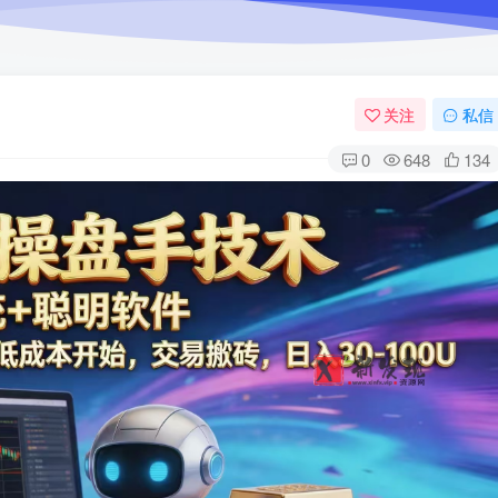
关注
私信
0
648
134