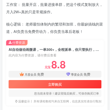
工作室： 批量开店，批量进接单群，把这个模式复制放大，
月入2W+真的只是常规操作。
核心逻辑： 老师最怕体制内的繁琐和加班，你最缺搞钱的渠
道，AI负责当免费劳动力，你负责当幕后老板！
付费资源
AI自动做动画微课，一单300+，全程派单，你只管执行，月稳定2W+
此内容为付费资源，请付费后查看
8.8
元宝
免费
免费
月度会员
季度会员
立即购买
您当前未登录！建议登陆后购买，可保存购买订单
温馨提示丨 所有课程教程均来自互联网，信息真实性请自行甄别