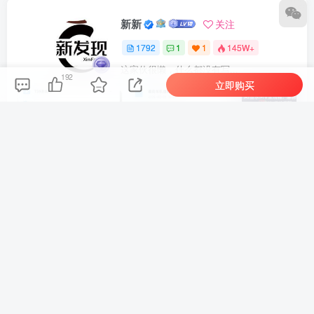
新新
关注
1792
1
1
145W+
这家伙很懒，什么都没有写...
192
立即购买
车机导航系统_鼎微方案_刷机升级固件包
车机导航系统_蘑菇车机_刷机升级固件包
上一篇
下一篇
零基础AI短片变现教程：软
心理疗愈商业盈利复盘：拆
件认知搭配实操演练，完整
解高营收运营逻辑，剖析月
流程产出作品稳定获取副业
入五十万商业模式落地路径
收入
相关推荐