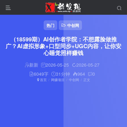
热门
中创网
（18599期）AI创作者学院：不想露脸做推
广？AI虚拟形象+口型同步+UGC内容，让你安
心睡觉照样赚钱
新新
2026-05-25
2026-05-27
6049字
31分钟
964
0
首页
网赚项目
中创网
正文