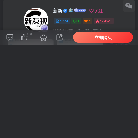
新新
关注
1774
1
1
144W+
这家伙很懒，什么都没有写...
109
立即购买
车机导航系统_鼎微方案_刷机升级固件包
车机导航系统_蘑菇车机_刷机升级固件包
上一篇
下一篇
（18593期）全域AI带货领
（18595期）百万博主猫系
航者计划：短视频+直播+多
科普视频课：剪映关键帧+抠
平台矩阵，三大阶段从起号
像+复合片段，新手也能月入
变现到长效经营
过万
相关推荐