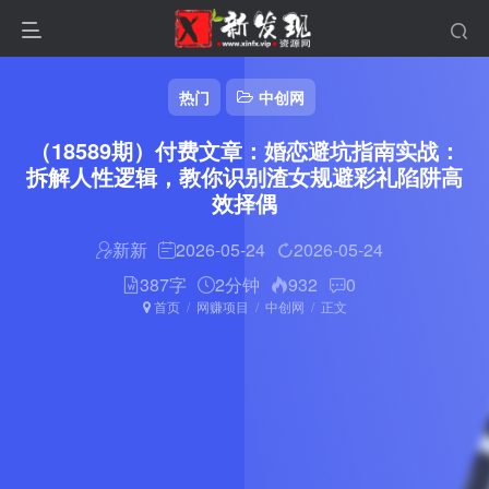
热门
中创网
（18589期）付费文章：婚恋避坑指南实战：
拆解人性逻辑，教你识别渣女规避彩礼陷阱高
效择偶
新新
2026-05-24
2026-05-24
387字
2分钟
932
0
首页
网赚项目
中创网
正文