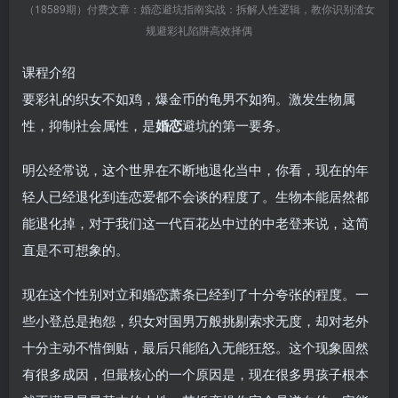
（18589期）付费文章：婚恋避坑指南实战：拆解人性逻辑，教你识别渣女
规避彩礼陷阱高效择偶
课程介绍
要彩礼的织女不如鸡，爆金币的龟男不如狗。激发生物属
性，抑制社会属性，是
婚恋
避坑的第一要务。
明公经常说，这个世界在不断地退化当中，你看，现在的年
轻人已经退化到连恋爱都不会谈的程度了。生物本能居然都
能退化掉，对于我们这一代百花丛中过的中老登来说，这简
直是不可想象的。
现在这个性别对立和婚恋萧条已经到了十分夸张的程度。一
些小登总是抱怨，织女对国男万般挑剔索求无度，却对老外
十分主动不惜倒贴，最后只能陷入无能狂怒。这个现象固然
有很多成因，但最核心的一个原因是，现在很多男孩子根本