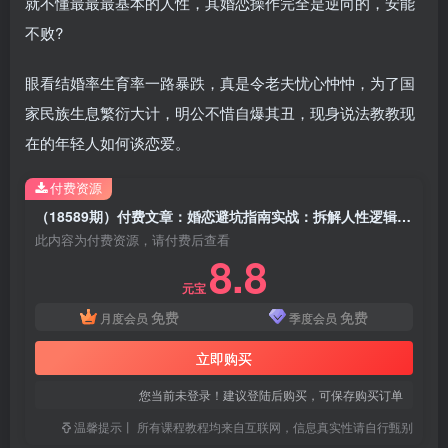
就不懂最最最基本的人性，其婚恋操作完全是逆向的，安能
不败?
眼看结婚率生育率一路暴跌，真是令老夫忧心忡忡，为了国
家民族生息繁衍大计，明公不惜自爆其丑，现身说法教教现
在的年轻人如何谈恋爱。
付费资源
（18589期）付费文章：婚恋避坑指南实战：拆解人性逻辑，教你识别渣女规避彩礼陷阱高效择偶
此内容为付费资源，请付费后查看
8.8
元宝
免费
免费
月度会员
季度会员
立即购买
您当前未登录！建议登陆后购买，可保存购买订单
温馨提示丨 所有课程教程均来自互联网，信息真实性请自行甄别