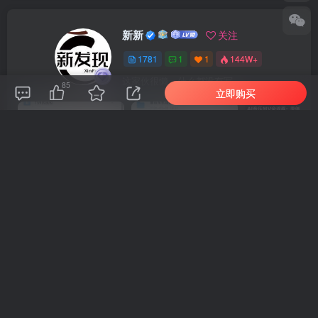
新新
关注
1781
1
1
144W+
这家伙很懒，什么都没有写...
85
立即购买
车机导航系统_鼎微方案_刷机升级固件包
车机导航系统_蘑菇车机_刷机升级固件包
上一篇
下一篇
（18588期）谷歌广告投放
（18590期）快看漫画自动
高级课：营销漏斗
挂机日入1000+，无需手动
+Campaign架构+关键词策
可矩阵放大
略，系统掌握Google Ads
相关推荐