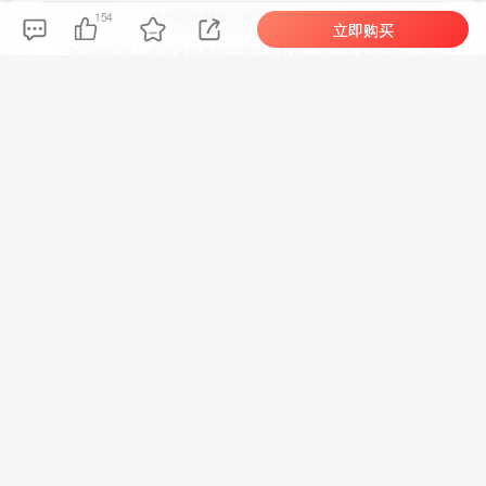
您当前未登录！建议登陆后购买，可保存购买订单
154
立即购买
温馨提示丨 所有课程教程均来自互联网，信息真实性请自行甄别
©
版权声明
免责声明 本站提供的一切软件、教程和内容信息仅限用于学习和研究
目的；不得将上述内容用于商业或者非法用途，否则，一切后果请用
户自负。本站信息来自网络收集整理，版权争议与本站无关。您必须
在下载后的24个小时之内，从您的电脑或手机中彻底删除上述内容。
如果您喜欢该程序和内容，请支持正版，购买注册，得到更好的正版
服务。我们非常重视版权问题，如有侵权请邮件与我们联系处理。敬
请谅解！
THE END
中创网
# 一人
喜欢就支持一下吧