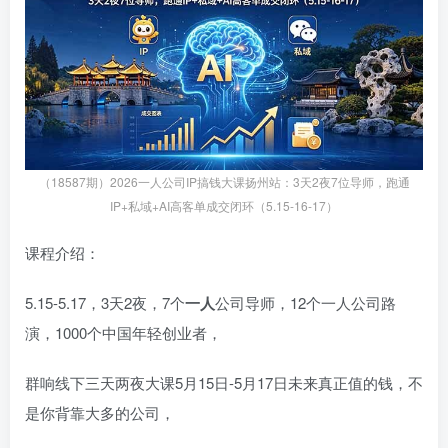
（18587期）2026一人公司IP搞钱大课扬州站：3天2夜7位导师，跑通
IP+私域+AI高客单成交闭环（5.15-16-17）
课程介绍：
5.15-5.17，3天2夜，7个
一人
公司导师，12个一人公司路
演，1000个中国年轻创业者，
群响线下三天两夜大课5月15日-5月17日未来真正值的钱‬‎，不
是你背靠大多‬的公司，