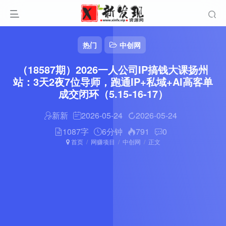
热门
中创网
（18587期）2026一人公司IP搞钱大课扬州
站：3天2夜7位导师，跑通IP+私域+AI高客单
成交闭环（5.15-16-17）
新新
2026-05-24
2026-05-24
1087字
6分钟
791
0
首页
网赚项目
中创网
正文