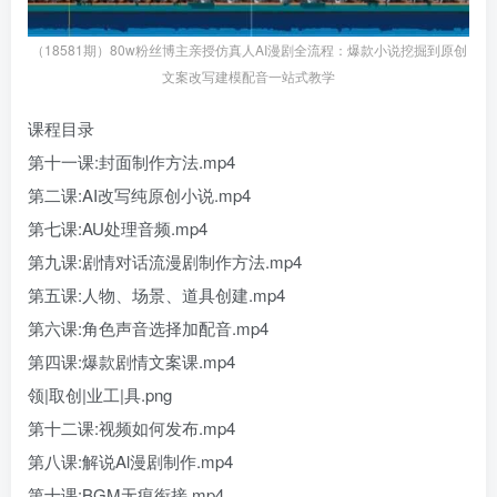
（18581期）80w粉丝博主亲授仿真人AI漫剧全流程：爆款小说挖掘到原创
文案改写建模配音一站式教学
课程目录
第十一课:封面制作方法.mp4
第二课:AI改写纯原创小说.mp4
第七课:AU处理音频.mp4
第九课:剧情对话流漫剧制作方法.mp4
第五课:人物、场景、道具创建.mp4
第六课:角色声音选择加配音.mp4
第四课:爆款剧情文案课.mp4
领|取创|业工|具.png
第十二课:视频如何发布.mp4
第八课:解说Al漫剧制作.mp4
第十课:BGM无痕衔接.mp4