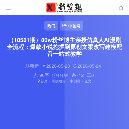
热门
中创网
（18581期）80w粉丝博主亲授仿真人AI漫剧
全流程：爆款小说挖掘到原创文案改写建模配
音一站式教学
新新
2026-05-23
2026-05-24
790字
4分钟
712
0
首页
网赚项目
中创网
正文