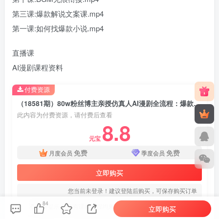
第三课:爆款解说文案课.mp4
第一课:如何找爆款小说.mp4
直播课
AI漫剧课程资料
付费资源
（18581期）80w粉丝博主亲授仿真人AI漫剧全流程：爆款小说挖掘到原创文案改写建模配音一站式教学
此内容为付费资源，请付费后查看
8.8
元宝
免费
免费
月度会员
季度会员
立即购买
您当前未登录！建议登陆后购买，可保存购买订单
84
温馨提示丨 所有课程教程均来自互联网，信息真实性请自行甄别
立即购买