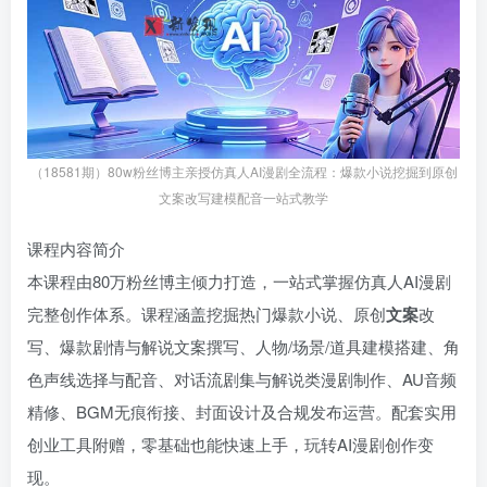
（18581期）80w粉丝博主亲授仿真人AI漫剧全流程：爆款小说挖掘到原创
文案改写建模配音一站式教学
课程内容简介
本课程由80万粉丝博主倾力打造，一站式掌握仿真人AI漫剧
完整创作体系。课程涵盖挖掘热门爆款小说、原创
文案
改
写、爆款剧情与解说文案撰写、人物/场景/道具建模搭建、角
色声线选择与配音、对话流剧集与解说类漫剧制作、AU音频
精修、BGM无痕衔接、封面设计及合规发布运营。配套实用
创业工具附赠，零基础也能快速上手，玩转AI漫剧创作变
现。