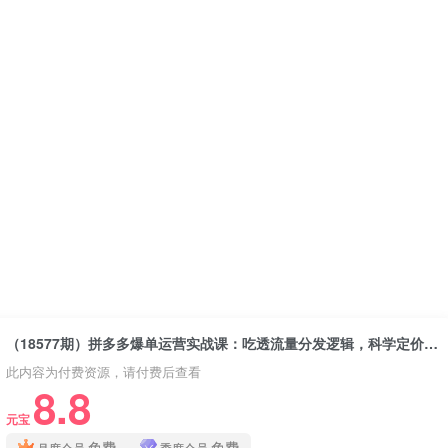
（18577期）拼多多爆单运营实战课：吃透流量分发逻辑，科学定价布局SKU轻松提升店铺利润
此内容为付费资源，请付费后查看
8.8
元宝
免费
免费
月度会员
季度会员