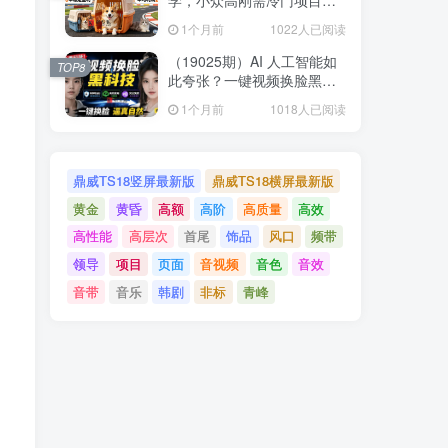
日均10单稳定盈利，单均利
1个月前
1022人已阅读
润200+
（19025期）AI 人工智能如
TOP8
此夸张？一键视频换脸黑科
技，纯本地离线运行，本地
1个月前
1018人已阅读
视频换脸娱乐工具， AI
FaceSwap
鼎威TS18竖屏最新版
鼎威TS18横屏最新版
黄金
黄昏
高额
高阶
高质量
高效
高性能
高层次
首尾
饰品
风口
频带
领导
项目
页面
音视频
音色
音效
音带
音乐
韩剧
非标
青峰