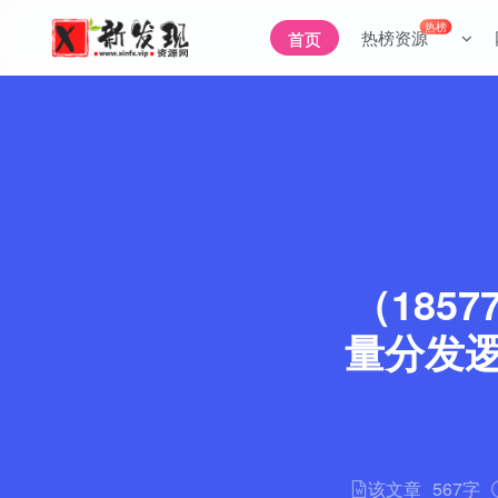
热榜
热榜资源
首页
（185
量分发逻
该文章
567字