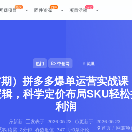
最火
固件
活动
网赚项目
固件资源
项目活动
热门
中创网
流量
77期）拼多多爆单运营实战
辑，科学定价布局SKU轻
利润
新新
发表于
2026-05-23
更新于
2026-05-23
首页
网赚项
阅读需
3分钟
热度值
747
0
条评论