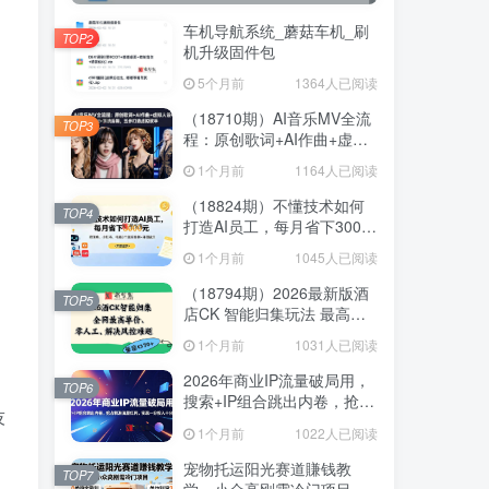
车机导航系统_蘑菇车机_刷
TOP2
机升级固件包
5个月前
1364人已阅读
（18710期）AI音乐MV全流
TOP3
程：原创歌词+AI作曲+虚拟
人设+对口型+剪映后期，五
1个月前
1164人已阅读
步打造虚拟歌手
（18824期）不懂技术如何
TOP4
打造AI员工，每月省下3000
元，附闲鱼、小红书、电商3
1个月前
1045人已阅读
个真实案例+开源提示
（18794期）2026最新版酒
TOP5
店CK 智能归集玩法 最高单
价、零成本、零人工 操作、
1个月前
1031人已阅读
解决风控难题
2026年商业IP流量破局用，
TOP6
搜索+IP组合跳出内卷，抢占
技
精准流量红利，实现一分投
1个月前
1022人已阅读
入十分回报
宠物托运阳光赛道賺钱教
TOP7
学，小众高刚需冷门项目，