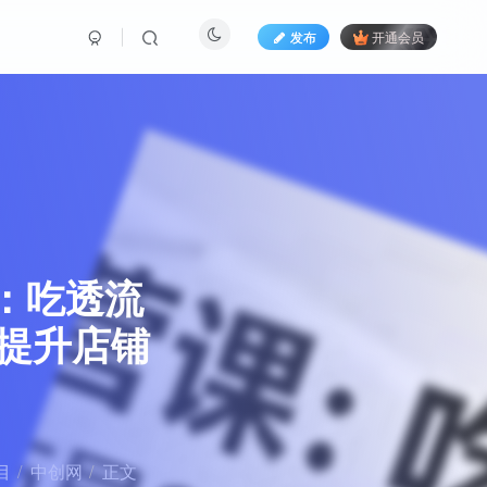
发布
开通会员
课：吃透流
松提升店铺
目
中创网
正文