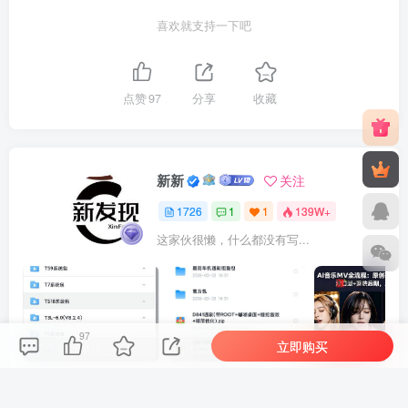
喜欢就支持一下吧
点赞
97
分享
收藏
新新
关注
1726
1
1
139W+
这家伙很懒，什么都没有写...
97
立即购买
车机导航系统_鼎微方案_刷机升级固件包
车机导航系统_蘑菇车机_刷机升级固件包