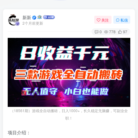
新新
关注
私信
2个月前更新
0
778
97
（18561期）游戏全自动搬砖，日入1000+，长久稳定无脑赚，可副业全
职！
项目介绍：