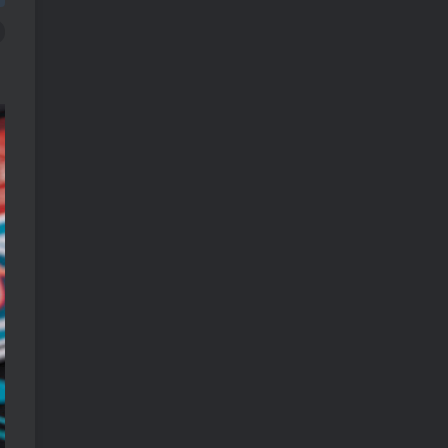
1560人已阅读
车机导航系统_鼎微方案_刷机升级固件
包
车机导航系统_蘑菇车机_刷
TOP2
机升级固件包
5个月前
1361人已阅读
（18710期）AI音乐MV全流
TOP3
程：原创歌词+AI作曲+虚拟
人设+对口型+剪映后期，五
1个月前
1160人已阅读
步打造虚拟歌手
（18824期）不懂技术如何
TOP4
打造AI员工，每月省下3000
元，附闲鱼、小红书、电商3
1个月前
1045人已阅读
个真实案例+开源提示
（18794期）2026最新版酒
TOP5
店CK 智能归集玩法 最高单
价、零成本、零人工 操作、