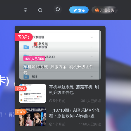
发布
开通会员
TOP1
1560人已阅读
车机导航系统_鼎微方案_刷机升级固件
包
卡)，有需
车机导航系统_蘑菇车机_刷
TOP2
机升级固件包
5个月前
1361人已阅读
（18710期）AI音乐MV全流
TOP3
目
冒泡网
正文
程：原创歌词+AI作曲+虚拟
人设+对口型+剪映后期，五
1个月前
1160人已阅读
步打造虚拟歌手