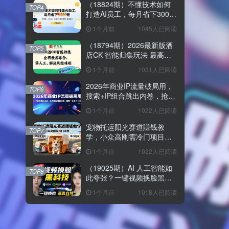
（18824期）不懂技术如何
TOP4
打造AI员工，每月省下3000
元，附闲鱼、小红书、电商3
1个月前
1045人已阅读
个真实案例+开源提示
（18794期）2026最新版酒
TOP5
店CK 智能归集玩法 最高单
价、零成本、零人工 操作、
1个月前
1031人已阅读
解决风控难题
2026年商业IP流量破局用，
TOP6
搜索+IP组合跳出内卷，抢占
精准流量红利，实现一分投
1个月前
1022人已阅读
入十分回报
宠物托运阳光赛道賺钱教
TOP7
学，小众高刚需冷门项目，
日均10单稳定盈利，单均利
1个月前
1022人已阅读
润200+
（19025期）AI 人工智能如
TOP8
此夸张？一键视频换脸黑科
技，纯本地离线运行，本地
1个月前
1018人已阅读
视频换脸娱乐工具， AI
FaceSwap