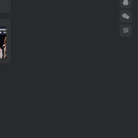
（18710期）AI音乐MV全流程：原创歌词+AI作曲+虚拟人设+对口型+剪映后期，五步打造虚拟歌手
（18824期）不懂技术如何打造AI员工，每月省下3000元，附闲鱼、小红书、电商3个真实案例+开源提示
（18794期）2026最新版酒店CK 智能归集玩法 最高单价、零成本、零人工 操作、解决风控难题
篇
可做
完了