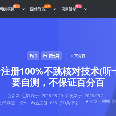
最火
固件
活动
网赚项目
固件资源
项目活动
热门
冒泡网
百分百
注册100%不跳核对技术(听
要自测，不保证百分百
新新
发表于
2026-05-20
更新于
2026-05-21
首页
网赚项
阅读需
1分钟
热度值
855
0
条评论