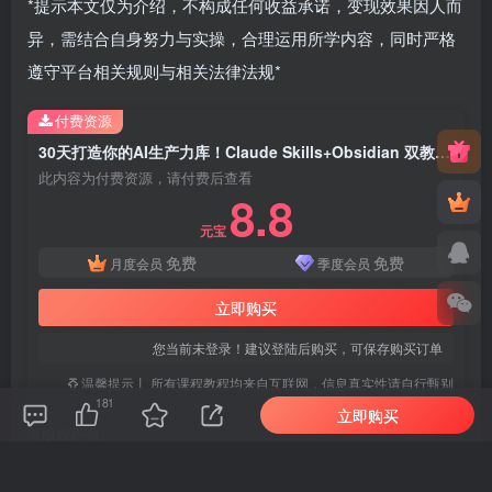
*提示本文仅为介绍，不构成任何收益承诺，变现效果因人而
异，需结合自身努力与实操，合理运用所学内容，同时严格
遵守平台相关规则与相关法律法规*
付费资源
30天打造你的AI生产力库！Claude Skills+Obsidian 双教程，30 个可交付 Skill，提效还能变现
此内容为付费资源，请付费后查看
8.8
元宝
免费
免费
月度会员
季度会员
立即购买
您当前未登录！建议登陆后购买，可保存购买订单
温馨提示丨 所有课程教程均来自互联网，信息真实性请自行甄别
181
立即购买
©
版权声明
免责声明 本站提供的一切软件、教程和内容信息仅限用于学习和研究
目的；不得将上述内容用于商业或者非法用途，否则，一切后果请用
户自负。本站信息来自网络收集整理，版权争议与本站无关。您必须