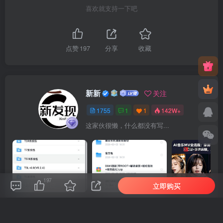
喜欢就支持一下吧
点赞
197
分享
收藏
新新
关注
1755
1
1
142W+
这家伙很懒，什么都没有写...
197
立即购买
车机导航系统_鼎微方案_刷机升级固件包
车机导航系统_蘑菇车机_刷机升级固件包
上一篇
下一篇