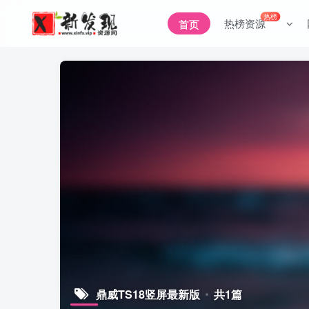
热榜
热榜资源
首页
鼎威TS18竖屏最新版
共1篇