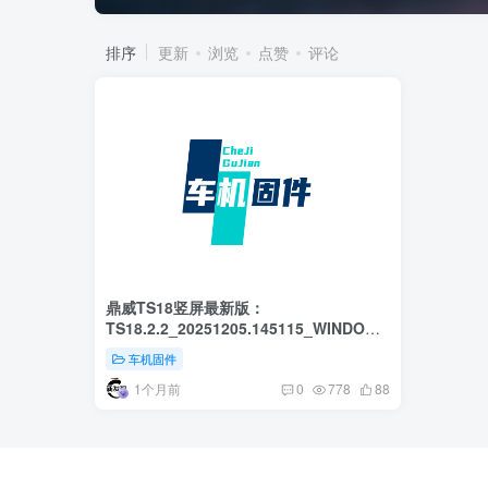
排序
更新
浏览
点赞
评论
鼎威TS18竖屏最新版：
TS18.2.2_20251205.145115_WINDOW-
AUTOUI-V2
车机固件
1个月前
0
778
88