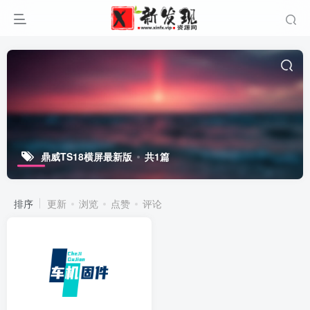
鼎威TS18横屏最新版
共1篇
排序
更新
浏览
点赞
评论