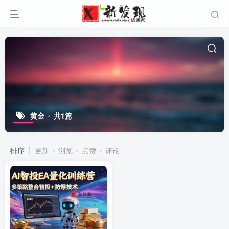
黄金
共1篇
排序
更新
浏览
点赞
评论