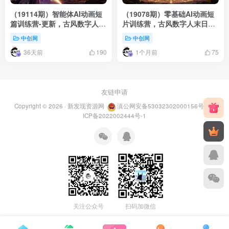
（19114期）智能体AI动画短
（19078期）零基础AI动画短
篇训练营-更新，古风数字人末
片训练营，古风数字人末日魔
日魔法案例，首尾帧运镜对口
法案例，首尾帧运镜对口型全
中创网
中创网
型全套实操讲解
套实操讲解
36天前
1个月前
190
75
友链申请
Copyright © 2026 ·
新发现资源网
滇公网安备53032302000156号
滇
ICP备2022002444号-1
关注公众号
扫码加微信