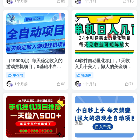
1个月前
1个月前
83
116
（19000期）每天稳定收入的
AI软件自动量化项目，1天收
游戏挂机项目，0基础小白解
入几十美刀，懒人的美金项
放双手，日赚500+【揭秘】
目！
中创网
福缘网
1个月前
1个月前
62
71