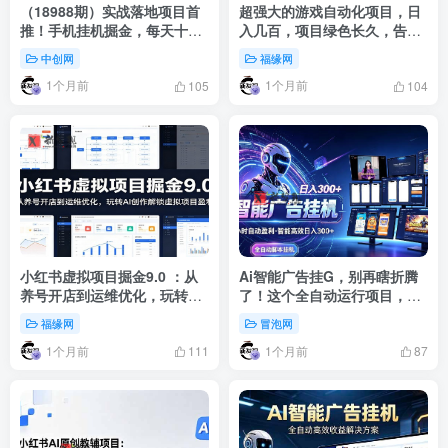
（18988期）实战落地项目首
超强大的游戏自动化项目，日
推！手机挂机掘金，每天十几
入几百，项目绿色长久，告别
分钟，轻松日入500+，长期稳
打工！
中创网
福缘网
定！
1个月前
1个月前
105
104
小红书虚拟项目掘金9.0 ：从
Ai智能广告挂G，别再瞎折腾
养号开店到运维优化，玩转AI
了！这个全自动运行项目，新
创作解锁虚拟项目盈利
手当天见收益，告别频繁换项
福缘网
冒泡网
目的烦恼
1个月前
1个月前
111
87