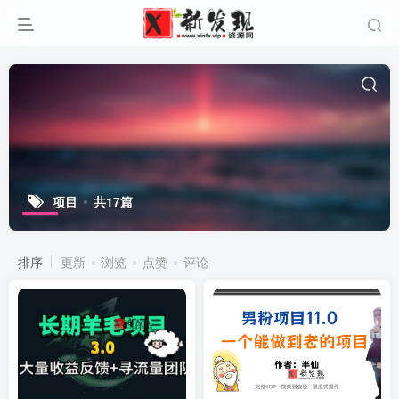
项目
共17篇
排序
更新
浏览
点赞
评论