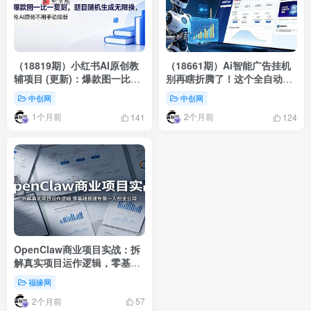
（18819期）小红书AI原创教
（18661期）Ai智能广告挂机
辅项目 (更新)：爆款图一比一
别再瞎折腾了！这个全自动挂
复刻，题目随机生成无限换，
机项目，新手当天见钱，告别
中创网
中创网
纯AI原创不用手动排版
频繁换项目的烦恼
1个月前
2个月前
141
124
OpenClaw商业项目实战：拆
解真实项目运作逻辑，零基础
搭建专属一人创业公司
福缘网
2个月前
57