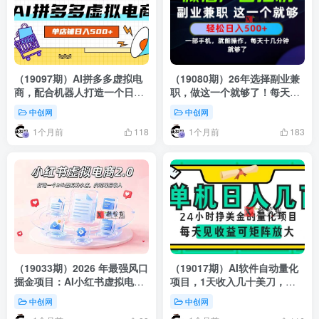
（19097期）AI拼多多虚拟电
（19080期）26年选择副业兼
商，配合机器人打造一个日入
职，做这一个就够了！每天十
500的自动化店铺
几分钟，轻松日入500+，长期
中创网
中创网
项目！
1个月前
1个月前
118
183
（19033期）2026 年最强风口
（19017期）AI软件自动量化
掘金项目：AI小红书虚拟电
项目，1天收入几十美刀，懒
商，布局搜索流量，每日躺赚
人的美金项目！
中创网
中创网
500+