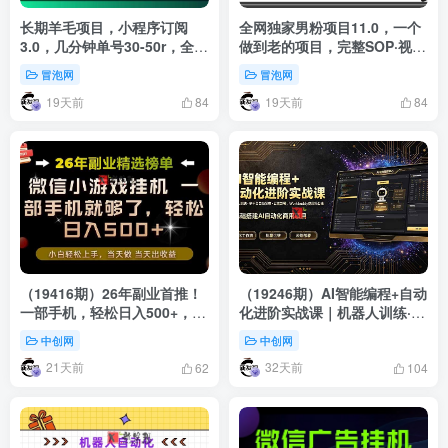
长期羊毛项目，小程序订阅
全网独家男粉项目11.0，一个
3.0，几分钟单号30-50r，全自
做到老的项目，完整SOP·视频
动项目，被动收益
到变现·傻瓜式操作
冒泡网
冒泡网
19天前
19天前
84
84
（19416期）26年副业首推！
（19246期）AI智能编程+自动
一部手机，轻松日入500+，真
化进阶实战课｜机器人训练·多
正的落地项目，错过真的亏大
平台自动发布·云端部署，
中创网
中创网
了！
Workbuddy商用项目全流程
21天前
32天前
教学
62
104