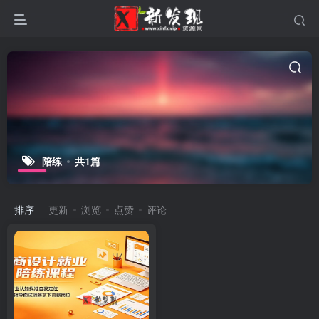
陪练
共1篇
排序
更新
浏览
点赞
评论