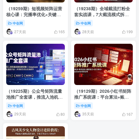
（19259期）短视频矩阵运营
（19238期）全域截流打粉全
核心课：完播率优化×关键词
套实战课，7大截流模式拆
排名×DeepSeek文案生成，从
解，多账号养号导流私域，
中创网
中创网
零搭建多平台引流体系
DeepSeek批量制作截流话术
27天前
28天前
素材
165
199
（19225期）公众号矩阵流量
（19129期）2026小红书矩阵
池推广全套课，推流入池机制
推广系统课：平台算法+账号
选题标题详解，DeepSeek AI
定位+爆款笔记+SEO排名
中创网
中创网
批量做内容，多渠道变现全流
+DeepSeek全场景应用
29天前
35天前
程教学
80
167