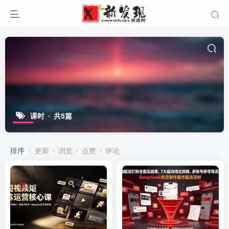
课时
共5篇
排序
更新
浏览
点赞
评论