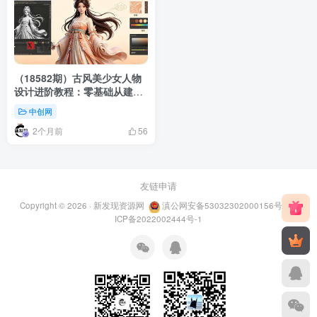
（18582期）古风美少女人物
设计进阶教程：零基础从建模
贴图到渲染，手把手学会3D人
中创网
物创作
2个月前
56
友链申请
Copyright © 2026 ·
新发现资源网
滇公网安备53032302000156号
滇
ICP备2022002444号-1