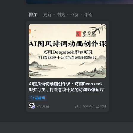
排序
更新
浏览
点赞
评论
AI国风诗词动画创作课：巧用Deepseek
即梦可灵，打造意境十足的诗词影像短片
福缘网
2个月前
0
648
134