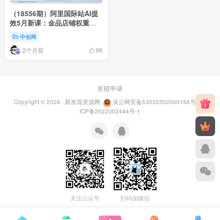
（18556期）阿里国际站AI提
效5月新课：金品店铺权重提
升八大榜单，数据化选品复盘
中创网
与橱窗利用率优化
2个月前
96
友链申请
Copyright © 2026 ·
新发现资源网
滇公网安备53032302000156号
滇
ICP备2022002444号-1
关注公众号
扫码加微信