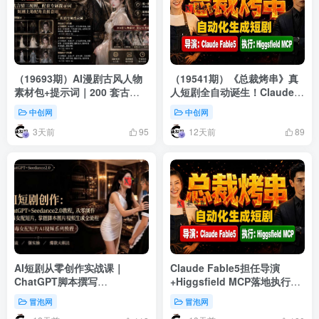
（19693期）AI漫剧古风人物
（19541期）《总裁烤串》真
素材包+提示词｜200 套古代
人短剧全自动诞生！Claude
言情三视图，配套专属提示词
Fable5 当导演，Higgsfield
中创网
中创网
短剧主角配角直接套用
MCP 执行！
3天前
12天前
95
89
AI短剧从零创作实战课｜
Claude Fable5担任导演
ChatGPT脚本撰写
+Higgsfield MCP落地执行｜
+Seedance2.0视频生成，恶
《总裁烤串》真人质感短剧全
冒泡网
冒泡网
毒女配短剧全流程教程
自动AI生成全流程教学