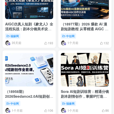
AIGC仿真人短剧《豢龙人》全
（18977期）2026 爆款 AI 漫
流程实战：剧本分镜美术设
剧短剧教程 从零精通 AIGC 创
计，即梦AI成片剪辑配音完整
作全流程 既能接单变现又能就
福缘网
中创网
教学
业入行
35天前
1个月前
193
132
（18958期）
Sora AI短剧训练营：精通分镜
2026Seedance2.0AI短剧创作
剧本剧情创作，掌握IP打造、
全套课，零基础系统教学AI漫
商业化接单全套流程
中创网
福缘网
剧短视频，从灵感到成片完整
1个月前
1个月前
落地
106
86