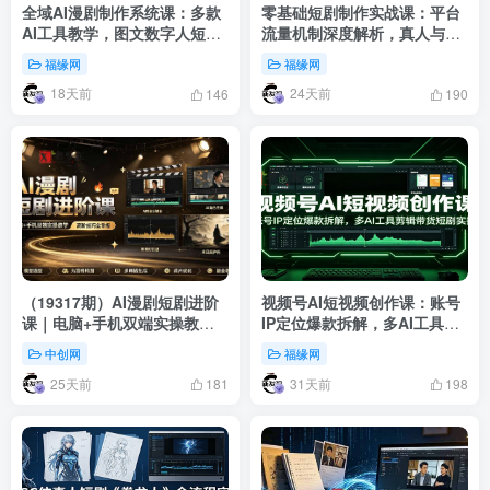
全域AI漫剧制作系统课：多款
零基础短剧制作实战课：平台
AI工具教学，图文数字人短剧
流量机制深度解析，真人与动
批量制作落地
漫插画短剧完整实操教学
福缘网
福缘网
18天前
24天前
146
190
（19317期）AI漫剧短剧进阶
视频号AI短视频创作课：账号
课｜电脑+手机双端实操教学
IP定位爆款拆解，多AI工具剪
｜影视剧对口型人物吃瓜×解
辑带货短剧实操
中创网
福缘网
压末日庇护所全程讲解，高阶
25天前
31天前
技巧全掌握
181
198