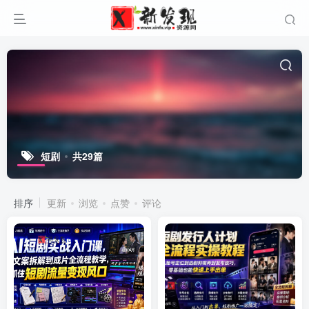
短剧
共29篇
排序
更新
浏览
点赞
评论