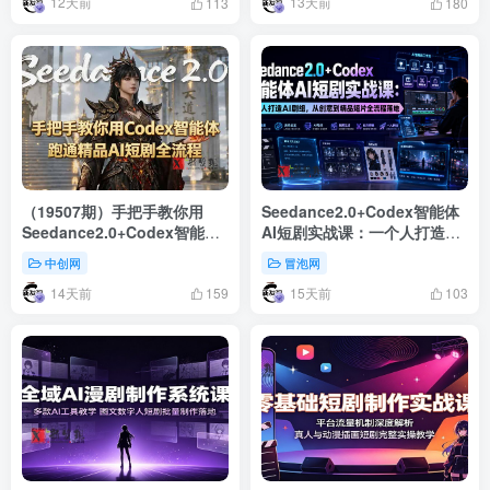
12天前
13天前
113
180
（19507期）手把手教你用
Seedance2.0+Codex智能体
Seedance2.0+Codex智能体
AI短剧实战课：一个人打造AI
跑通精品AI短剧全流程（附3
剧组，从创意到精品短片全流
中创网
冒泡网
种skill技能）
程
14天前
15天前
159
103