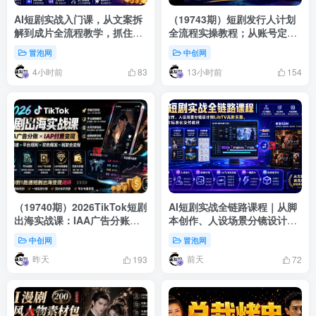
AI短剧实战入门课，从文案拆
（19743期）短剧发行人计划
解到成片全流程教学，抓住短
全流程实操教程；从账号定位
剧流量变现风口
到选剧剪辑再到发布技巧，零
冒泡网
中创网
基础也能快速上手出单
4小时前
13小时前
83
154
（19740期）2026TikTok短剧
AI短剧实战全链路课程｜从脚
出海实战课：IAA广告分账
本创作、人设场景分镜设计到
×IAP付费变现×账号搭建×平台
LibTV高阶实操、一键成片标
中创网
冒泡网
规则×双轨爆发×回款全流程
准化交付教程
昨天
前天
193
72