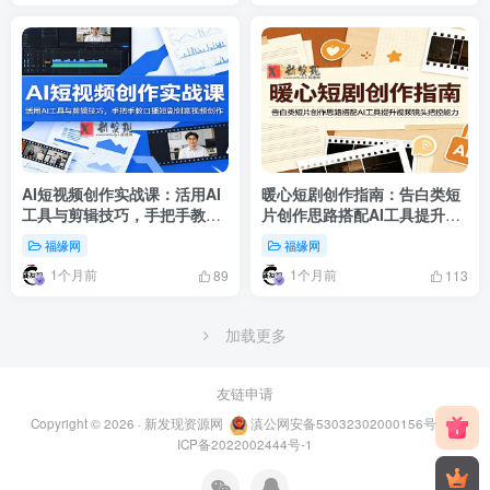
AI短视频创作实战课：活用AI
暖心短剧创作指南：告白类短
工具与剪辑技巧，手把手教口
片创作思路搭配AI工具提升视
播短剧创意视频创作
频镜头把控能力
福缘网
福缘网
1个月前
1个月前
89
113
加载更多
友链申请
Copyright © 2026 ·
新发现资源网
滇公网安备53032302000156号
滇
ICP备2022002444号-1