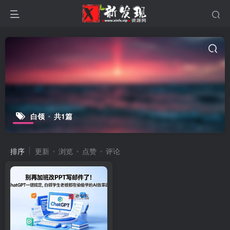
白领
共1篇
排序
更新
浏览
点赞
评论