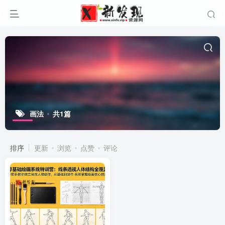
画法
共1篇
排序
更新
浏览
点赞
评论