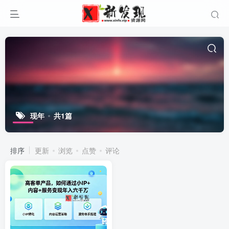
现年
共1篇
排序
更新
浏览
点赞
评论