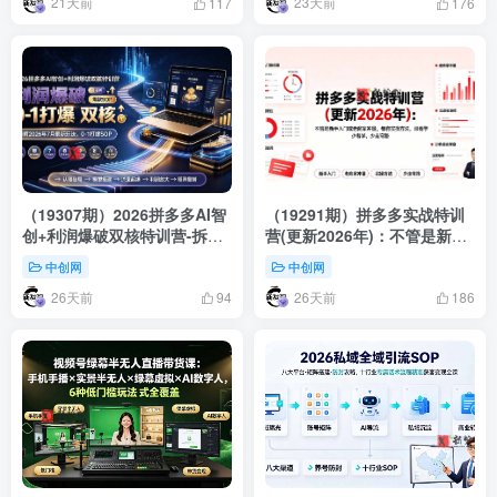
21天前
23天前
117
176
（19307期）2026拼多多AI智
（19291期）拼多多实战特训
创+利润爆破双核特训营-拆解
营(更新2026年)：不管是新手
2026年7月最新玩法，0-1打爆
入门或老商家冲量，都有实操
中创网
中创网
SOP
方法，跟着学，少走弯路
26天前
26天前
94
186