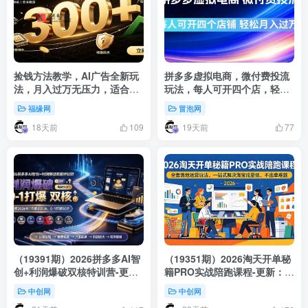
捡钱方法教学，AI广告全新玩
拼多多虚拟电商，微付费投流
法，月入过万无压力，适合各
玩法，每人可开四个店，轻松
类人群兼职创业
月入过1W
福缘网
冒泡网
18天前
19天前
109
77
（19391期）2026拼多多AI智
（19351期）2026淘天开单秘
创+利润爆破双核特训营-更
籍PRO实战陪跑课程-更新：全
新：拆解2026年7月最新玩
套落地运营玩法，一站式解决
中创网
中创网
法，0-1打爆SOP
淘宝流量低、不出单难题