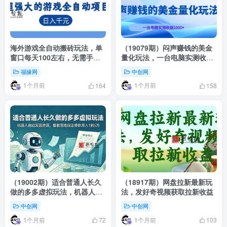
海外游戏全自动搬砖玩法，单
（19079期）闷声赚钱的美金
窗口每天100左右，无需手
量化玩法，一台电脑实测收益
动！【揭秘】
1000+稳定不破功！
福缘网
中创网
1个月前
1个月前
164
158
（19002期）适合普通人长久
（18917期）网盘拉新最新玩
做的多多虚拟玩法，机器人自
法，发好奇视频获取拉新收益
动发送资源，整套落地玩法带
中创网
中创网
你月入 1 到 5 万
1个月前
1个月前
72
103