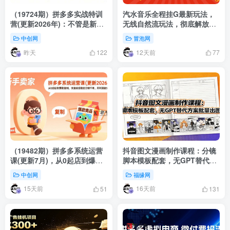
（19724期）拼多多实战特训
汽水音乐全程挂G最新玩法，
营(更新2026年)：不管是新手
无线自然流玩法，彻底解放双
入门或老商家冲量，都有实操
手，日入500+，可批量矩阵
中创网
冒泡网
方法，跟着学，少走弯路
昨天
12天前
122
77
（19482期）拼多多系统运营
抖音图文漫画制作课程：分镜
课(更新7月)，从0起店到爆款
脚本模板配套，无GPT替代方
复制，快速实现稳定日销千
案批量出图玩法
中创网
福缘网
单，月利润破5万
15天前
16天前
51
131