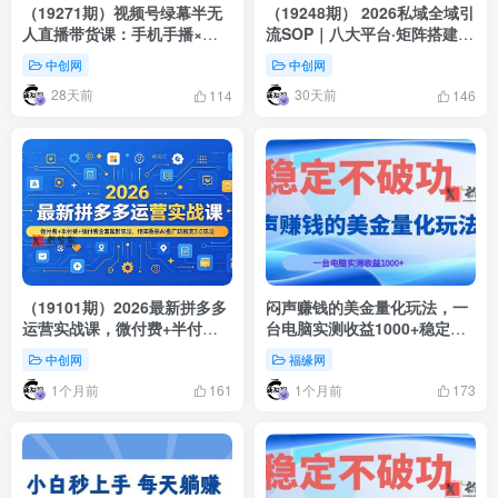
（19271期）视频号绿幕半无
（19248期） 2026私域全域引
人直播带货课：手机手播×实
流SOP｜八大平台·矩阵搭建·
景半无人×绿幕虚拟×AI数字
防封攻略，十行业专属话术流
中创网
中创网
人，6种低门槛玩法全覆盖
程精准获客变现全课
28天前
30天前
114
146
（19101期）2026最新拼多多
闷声赚钱的美金量化玩法，一
运营实战课，微付费+半付费
台电脑实测收益1000+稳定不
+强付费全套起款玩法，矩阵
破功！
中创网
福缘网
叠券AI推广防断流3.0玩法
1个月前
1个月前
161
173