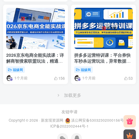
2026京东电商全能实战课：详
拼多多运营特训课：平台券快
解商智搜索联盟玩法，精通后
车秒杀运营玩法，异常数据急
台操作与竞品分析全面提业绩
救稳住店铺盈利收益
福缘网
福缘网
1个月前
1个月前
156
53
加载更多
友链申请
Copyright © 2026 ·
新发现资源网
滇公网安备53032302000156号
滇
ICP备2022002444号-1