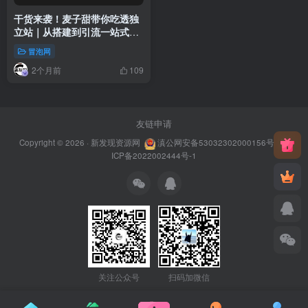
干货来袭！麦子甜带你吃透独
立站｜从搭建到引流一站式教
学《独立站》第一期
冒泡网
2个月前
109
友链申请
Copyright © 2026 ·
新发现资源网
滇公网安备53032302000156号
滇
ICP备2022002444号-1
关注公众号
扫码加微信