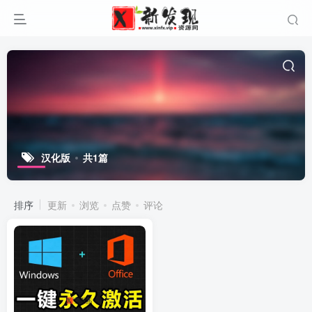
汉化版
共1篇
排序
更新
浏览
点赞
评论