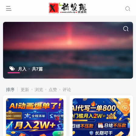
月入
共7篇
排序
更新
浏览
点赞
评论