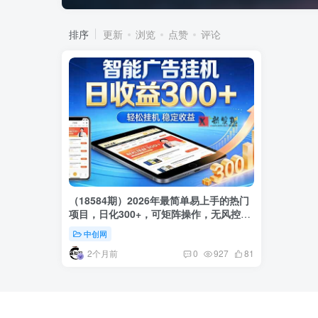
排序
更新
浏览
点赞
评论
（18584期）2026年最简单易上手的热门
项目，日化300+，可矩阵操作，无风控危
险
中创网
2个月前
0
927
81